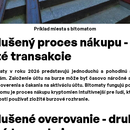
Príklad miesta s bitomatom
ušený proces nákupu -
é transakcie
aty v roku 2026 predstavujú jednoduchú a pohodlnú al
m. Založenie účtu na burze môže byť časovo náročné 
 overenia a čakania na aktiváciu účtu. Bitomaty fungujú 
mu je proces nákupu kryptomien intuitívnejší pre ľudí, k
osti používať zložité burzové rozhranie.
ušené overovanie - dru