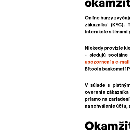
okamžit
Online burzy zvyčaj
zákazníka“ (KYC).
interakcie s tímami
Niekedy provízie kl
- sledujú sociáln
upozornení a e-mai
Bitcoin bankomati 
V súlade s platný
overenie zákazníka 
priamo na zariadení
na schválenie účtu, 
Okamžit