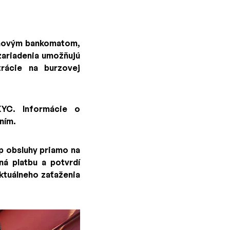
inovým bankomatom,
zariadenia umožňujú
rácie na burzovej
KYC. Informácie o
ním.
p obsluhy priamo na
ná platbu a potvrdí
ktuálneho zaťaženia