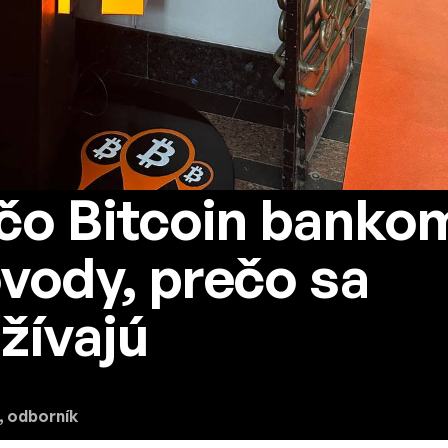
čo Bitcoin banko
ôvody, prečo sa
žívajú
, odborník