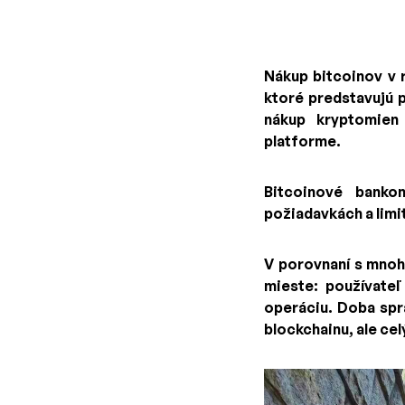
Nákup bitcoinov v
ktoré predstavujú 
nákup kryptomien
platforme.
Bitcoinové banko
požiadavkách a limi
V porovnaní s mnoh
mieste: používateľ
operáciu. Doba spr
blockchainu, ale cel