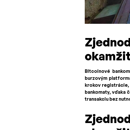
Zjednod
okamžit
Bitcoinové bankom
burzovým platformá
krokov registrácie,
bankomaty, vďaka čo
transakciu bez nutn
Zjednod