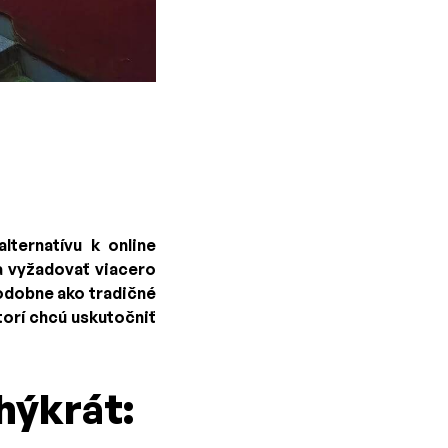
ternatívu k online
a vyžadovať viacero
podobne ako tradičné
torí chcú uskutočniť
hýkrát: