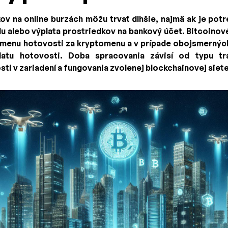
v na online burzách môžu trvať dlhšie, najmä ak je pot
u alebo výplata prostriedkov na bankový účet. Bitcoino
menu hotovosti za kryptomenu a v prípade obojsmerných 
atu hotovosti. Doba spracovania závisí od typu tra
ti v zariadení a fungovania zvolenej blockchainovej siete