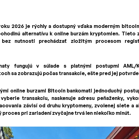
 roku 2026 je rýchly a dostupný vďaka moderným bitco
pohodlnú alternatívu k online burzám kryptomien. Tieto 
 bez nutnosti prechádzať zložitým procesom regist
maty fungujú v súlade s platnými postupmi AML/
toch sa zobrazujú počas transakcie, ešte pred jej potvrde
ými online burzami Bitcoin bankomati jednoduchý postu
 vyberie transakciu, naskenuje adresu peňaženky, vyko
acovania závisí od druhu kryptomeny, zvolenej siete a a
ý proces pri zariadení zvyčajne trvá len niekoľko minút.