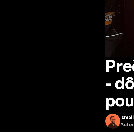
Pre
- d
pou
Ismail
Autor