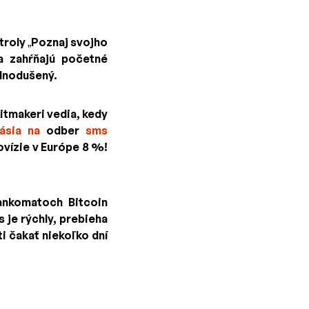
troly „Poznaj svojho
a zahŕňajú početné
ednodušený.
itmakeri vedia, kedy
lásia na
odber
sms
ovízie v Európe 8 %!
ankomatoch Bitcoin
 je rýchly, prebieha
i čakať niekoľko dní