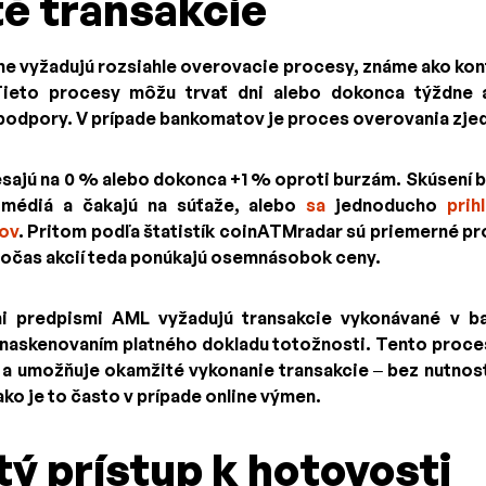
é transakcie
ne vyžadujú rozsiahle overovacie procesy, známe ako kon
 Tieto procesy môžu trvať dni alebo dokonca týždne 
 podpory. V prípade bankomatov je proces overovania zj
esajú na 0 % alebo dokonca +1 % oproti burzám. Skúsení b
e médiá a čakajú na súťaže, alebo
sa
jednoducho
prih
lov
. Pritom podľa štatistík coinATMradar sú priemerné pr
Počas akcií teda ponúkajú osemnásobok ceny.
mi predpismi AML vyžadujú transakcie vykonávané v b
naskenovaním platného dokladu totožnosti. Tento proces
 a umožňuje okamžité vykonanie transakcie – bez nutnost
ako je to často v prípade online výmen.
ý prístup k hotovosti