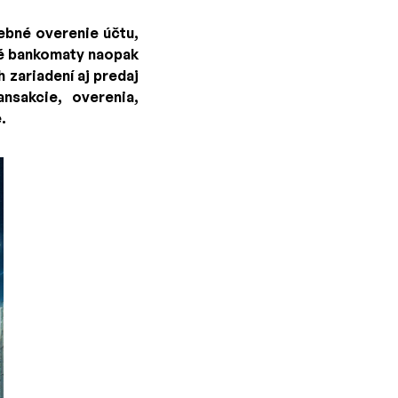
rebné overenie účtu,
vé bankomaty naopak
zariadení aj predaj
nsakcie, overenia,
.