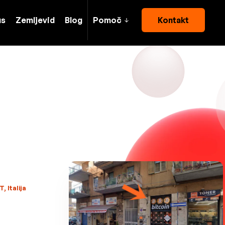
us
Zemljevid
Blog
Pomoč
Kontakt
, Italija