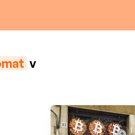
omat
v