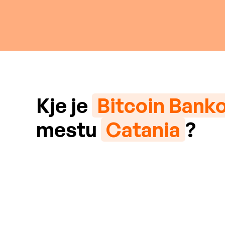
Kje je
Bitcoin Bank
mestu
Catania
?