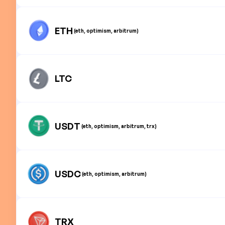
ETH
(eth, optimism, arbitrum)
LTC
USDT
(eth, optimism, arbitrum, trx)
USDC
(eth, optimism, arbitrum)
TRX