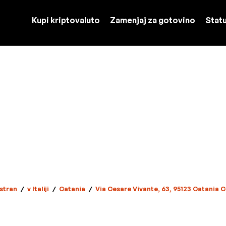
Kupi kriptovaluto
Zamenjaj za gotovino
Stat
stran
/
v Italiji
/
Catania
/
Via Cesare Vivante, 63, 95123 Catania CT