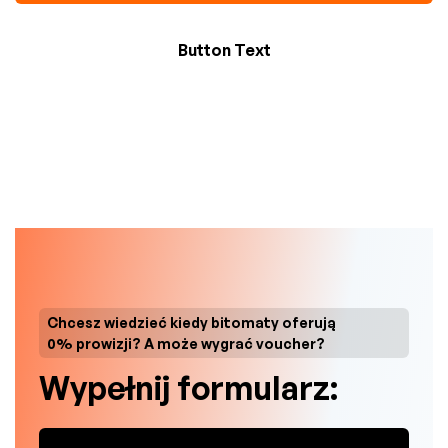
Button Text
Button Text
Chcesz wiedzieć kiedy bitomaty oferują
0% prowizji? A może wygrać voucher?
Wypełnij formularz: