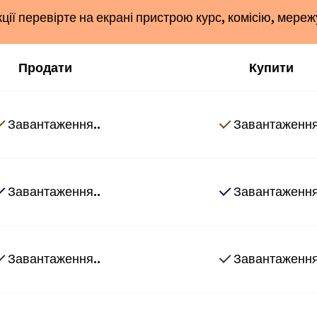
ї перевірте на екрані пристрою курс, комісію, мереж
Продати
Купити
Завантаження..
Завантаження
Завантаження..
Завантаження
Завантаження..
Завантаження