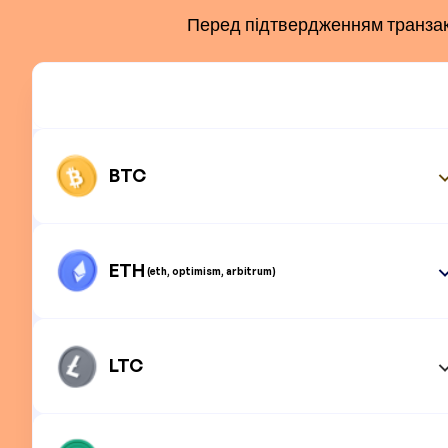
Перед підтвердженням транзакці
BTC
ETH
(eth, optimism, arbitrum)
LTC