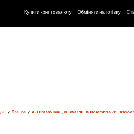
Купити криптовалюту
Обміняти на готівку
Ст
нії
/
Брашов
/
AFI Brasov Mall, Bulevardul 15 Noiembrie 78, Brașov