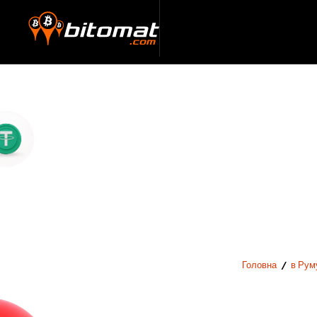
Головна
/
в Руму