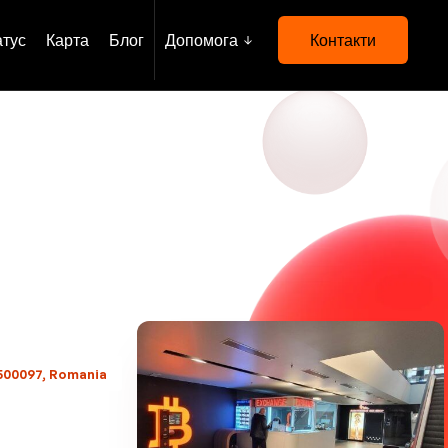
атус
Карта
Блог
Допомога
Контакти
 500097, Romania