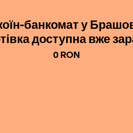
коїн-банкомат у Брашо
отівка доступна вже зар
0 RON