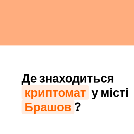
Де знаходиться
криптомат
у місті
Брашов
?