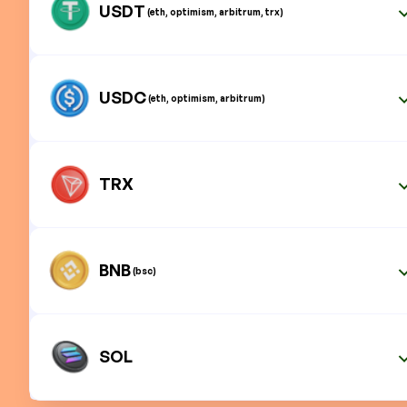
USDT
(eth, optimism, arbitrum, trx)
USDC
(eth, optimism, arbitrum)
TRX
BNB
(bsc)
SOL