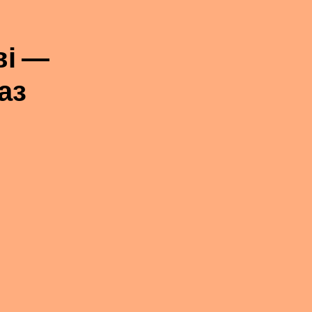
ві —
аз