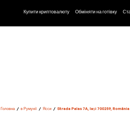
Купити криптовалюту
Обміняти на готівку
Ст
Головна
/
в Румунії
/
Ясси
/
Strada Palas 7A, Iași 700259, România