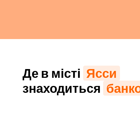
Де в місті
Ясси
знаходиться
банк