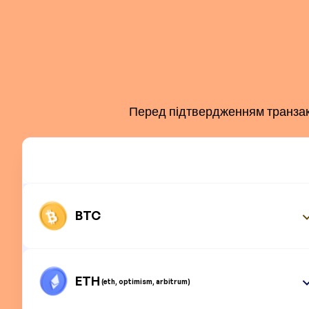
Перед підтвердженням транзакці
BTC
ETH
(eth, optimism, arbitrum)