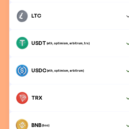
LTC
USDT
(eth, optimism, arbitrum, trx)
USDC
(eth, optimism, arbitrum)
TRX
BNB
(bsc)