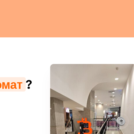
омат
?