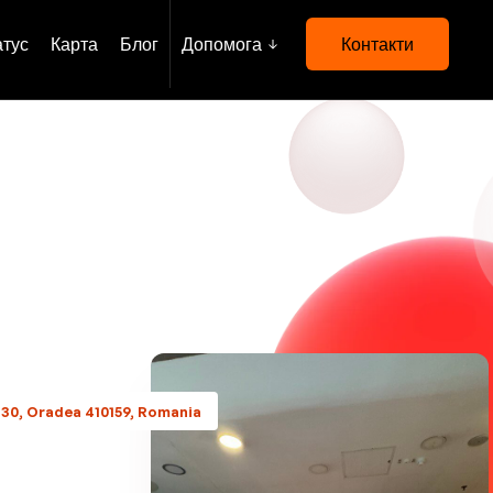
атус
Карта
Блог
Допомога
Контакти
i 30, Oradea 410159, Romania