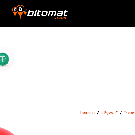
Головна
/
в Румунії
/
Орад