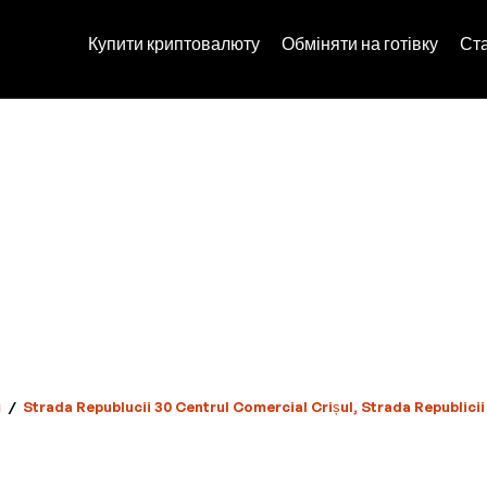
Купити криптовалюту
Обміняти на готівку
Ст
я
/
Strada Republucii 30 Centrul Comercial Crișul, Strada Republici