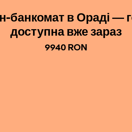
їн-банкомат в Ораді — г
доступна вже зараз
9940 RON