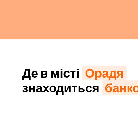
Де в місті
Орадя
знаходиться
банк