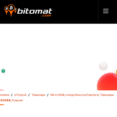
Головна
/
в Румунії
/
Тімішоара
/
Місто Юлій, площа Консула Європи 2, Тімішоара
300088, Румунія