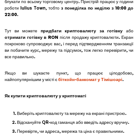
блукати по всьому торговому центру. Пристрій працює у години
роботи Iulius Town, тобто
з понеділка по неділю з 10:00 до
22:00
.
Тут ви можете
придбати криптовалюту за готівку
або
отримати готівку в RON
після продажу криптовалюти. Екран
покроково супроводжує вас, і перед підтвердженням транзакції
ви побачите курс, мережу та підсумок, тож легко перевірити, чи
все правильно.
Якщо ви шукаєте пункт, що працює цілодобово,
найпопулярнішим у місті є
біткойн-банкомат у Тімішоарі
.
Як купити криптовалюту у криптоматі
Виберіть криптовалюту та мережу на екрані пристрою.
Відскануйте QR-код гаманця або введіть адресу вручну.
Перевірте, чи адреса, мережа та ціна є правильними.