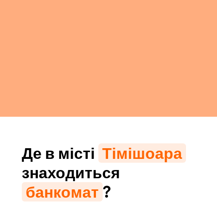
Де в місті
Тімішоара
знаходиться
банкомат
?