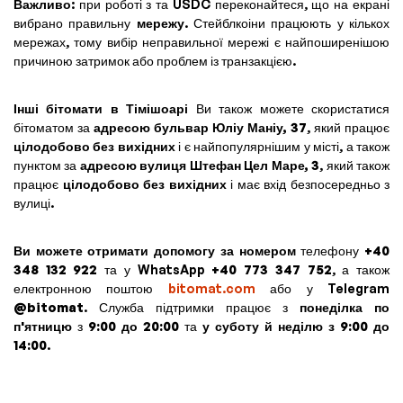
Важливо
: при роботі з та USDC переконайтеся, що на екрані
вибрано правильну
мережу
. Стейблкоіни працюють у кількох
мережах, тому вибір неправильної мережі є найпоширенішою
причиною затримок або проблем із транзакцією.
Інші бітомати в Тімішоарі
Ви також можете скористатися
бітоматом за
адресою бульвар Юліу Маніу, 37
, який працює
цілодобово без вихідних
і є найпопулярнішим у місті, а також
пунктом за
адресою вулиця Штефан Цел Маре, 3
, який також
працює
цілодобово без вихідних
і має вхід безпосередньо з
вулиці.
Ви можете отримати допомогу за номером
телефону
+40
348 132 922
та у WhatsApp
+40 773 347 752
, а також
електронною поштою
bitomat.com
або у Telegram
@bitomat
. Служба підтримки працює з
понеділка по
п'ятницю
з
9:00 до 20:00
та
у суботу й неділю з 9:00 до
14:00
.