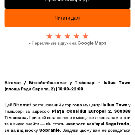
Читати далі
- Перегляньте відгуки на Google Maps
Бітомат / Біткойн-банкомат у Тімішоарі – Iulius Town
(площа Ради Європи, 2) | 10:00–22:00
Цей Bitomat розташований у тор
гово
му центрі
Iulius Town
у
Тімішоарі за адресою
Piața Consiliul Europei 2, 300088
Тімішоара
. Пристрій встановлено в місці, яке легко запам'ятати
та швидко знайти — він стоїть
навпроти кав'ярні Segafredo
,
зліва від кіоску Sobranie
. Завдяки цьому вам не доведеться