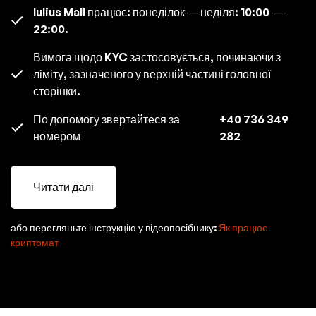
Iulius Mall працює: понеділок — неділя: 10:00 —
22:00.
Вимога щодо KYC застосовується, починаючи з
ліміту, зазначеного у верхній частині головної
сторінки.
По допомогу звертайтеся за
+40 736 349
номером
282
Читати далі
або перегляньте інструкцію у відеопосібнику:
Як працює
криптомат