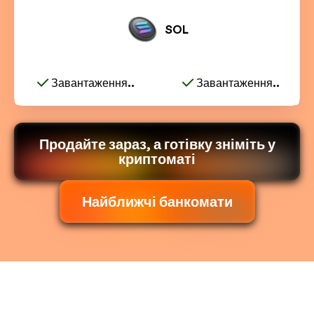
SOL
Завантаження..
Завантаження..
Продайте зараз, а готівку зніміть у
криптоматі
Найближчі банкомати