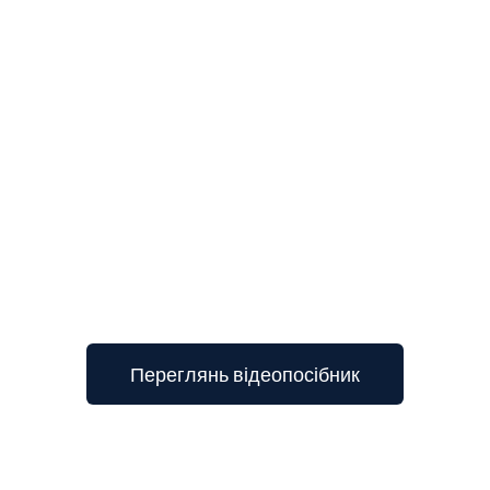
3
Переглянь відеопосібник