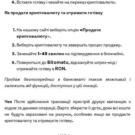
Вставте готівку і чекайте на переказ криптовалюти.
Як продати криптовалюту та отримати готівку
На нашому сайті виберіть опцію
«Продати
криптовалюту
».
Виберіть криптовалюту та завершіть процес продажу.
Зачекайте
1–40 хвилин
на підтвердження в блокчейні.
Поверніться до Bitomatu, відскануйте штрих-код і
отримайте готівку в RON.
Продаж безпосередньо в банкоматі також можливий і
залежить від функцій, доступних у цій локації.
Чек
Після здійснення транзакції пристрій друкує квитанцію з
кодом та даними операції. Варто зберегти її доти, доки всі кошти
не будуть зараховані на рахунок, особливо якщо ви продаєте
криптовалюту та отримуєте готівку.