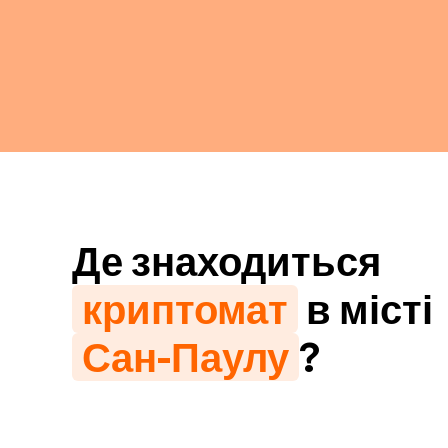
Де знаходиться
криптомат
в місті
Сан-Паулу
?