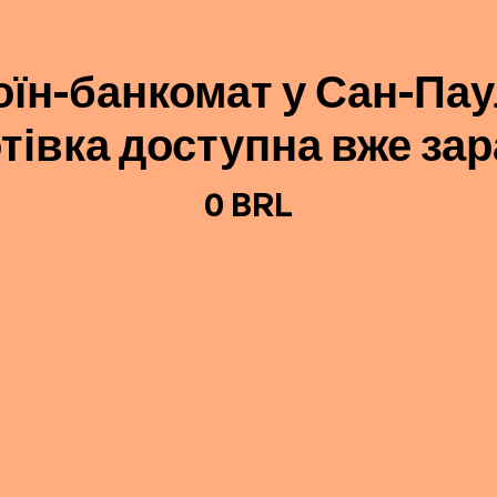
оїн-банкомат у Сан-Па
отівка доступна вже зар
0 BRL