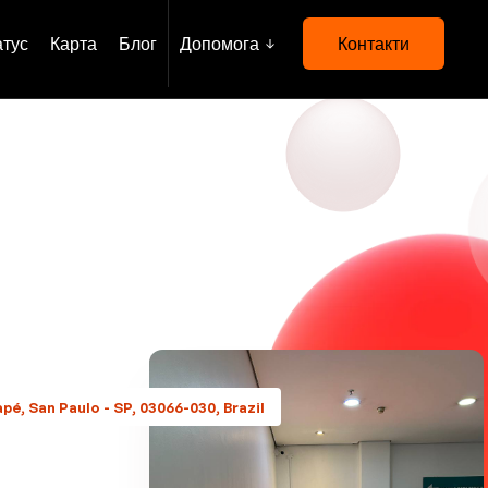
атус
Карта
Блог
Допомога
Контакти
é, San Paulo - SP, 03066-030, Brazil