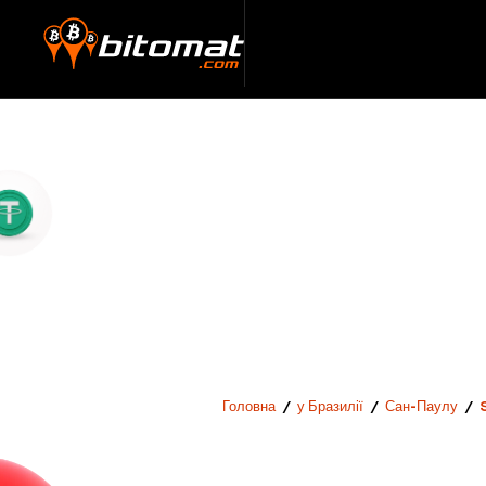
Головна
/
у Бразилії
/
Сан-Паулу
/