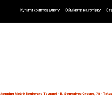
Купити криптовалюту
Обміняти на готівку
Ст
Shopping Metrô Boulevard Tatuapé - R. Gonçalves Crespo, 78 - Tatuap