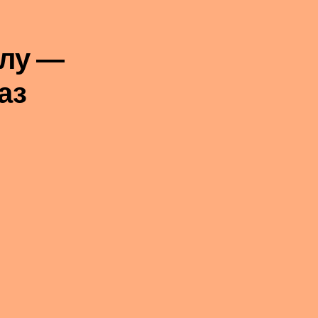
улу —
аз