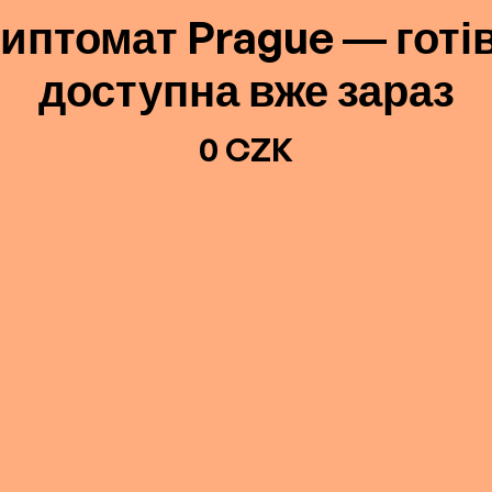
иптомат Prague — готі
доступна вже зараз
0 CZK