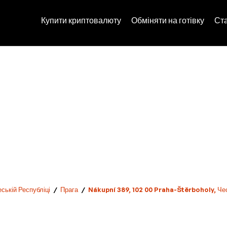
Купити криптовалюту
Обміняти на готівку
Ст
еській Республіці
/
Прага
/
Nákupní 389, 102 00 Praha-Štěrboholy, Чес