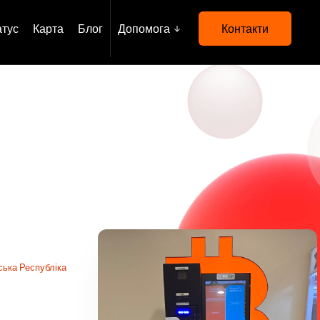
атус
Карта
Блог
Допомога
Контакти
ька Республіка