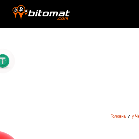
Головна
/
у Ч