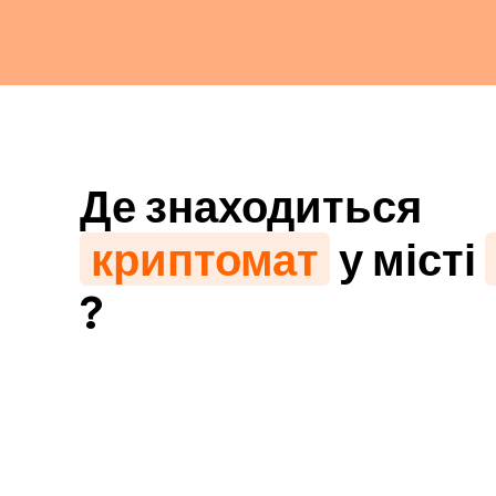
Де знаходиться
криптомат
у місті
?