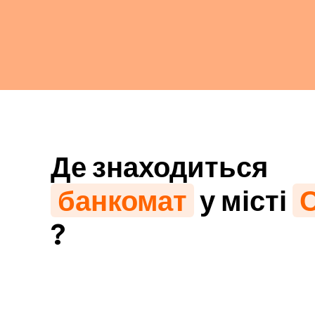
Де знаходиться
банкомат
у місті
?