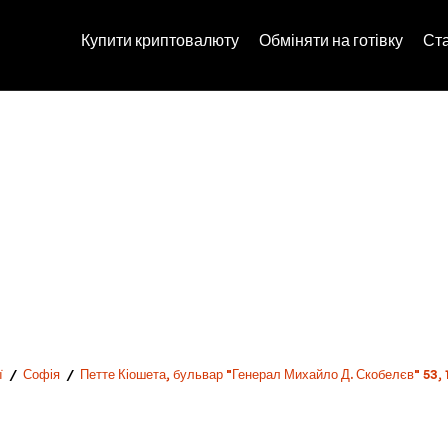
Купити криптовалюту
Обміняти на готівку
Ст
ї
/
Софія
/
Петте Кіошета, бульвар "Генерал Михайло Д. Скобелєв" 53, 