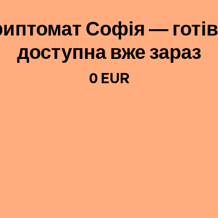
риптомат Софія — готів
доступна вже зараз
0 EUR