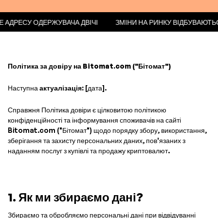
РЕВІРТЕ АДРЕСУ ОДЕРЖУВАЧА ДВІЧІ
ЗМІНИ НА РИНКУ ВІДБ
Політика за довіру на Bitomat.com ("Бітомат")
Наступна
актуалізація:
[дата].
Справжня Політика довіри є цілковитою політикою
конфіденційності та інформування споживачів на сайті
Bitomat.com ("Бітомат") щодо порядку збору, використання,
зберігання та захисту персональних даних, пов'язаних з
наданням послуг з купівлі та продажу криптовалют.
1. Як ми збираємо дані?
Збираємо та обробляємо персональні дані при відвідуванні