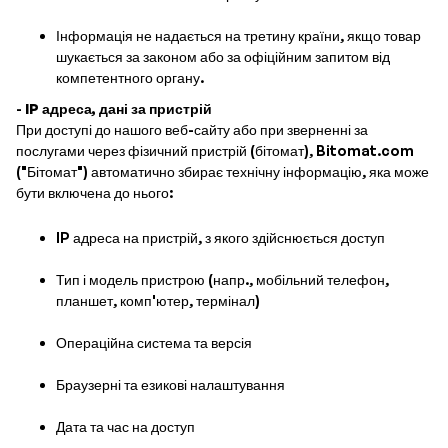
Інформація не надається на третину країни, якщо товар
шукається за законом або за офіційним запитом від
компетентного органу.
-
IP адреса, дані за пристрій
При доступі до нашого веб-сайту або при зверненні за
послугами через фізичний пристрій (бітомат), Bitomat.com
("Бітомат") автоматично збирає технічну інформацію, яка може
бути включена до нього:
IP адреса на пристрій, з якого здійснюється доступ
Тип і модель пристрою (напр., мобільний телефон,
планшет, комп'ютер, термінал)
Операційна система та версія
Браузерні та езикові налаштування
Дата та час на доступ