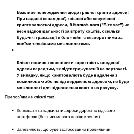
Важливе попередження щодо грішної крипто адреси:
При наданні невалідної, грішної або несумісної
криптовалютної адреси, Bitomat.com ("Бітомат") не
несе відповідальності за втрату коштів, оскільки
будь-які транзакції в блокчейні є незворотними за
своїми технічними можливостями.
Клієнт повинен перевірити коректність введеної
адреси перед тим, як підтверджувати її на портокаті.
У випадку, якщо криптовалюта буде видалена з
помилковою або непідтвердженою адресою, не буде
можливості для відновлення коштів на рахунку.
Препор'чваме клієнті так:
Копіювати та надсилати адреси директно від свого
портфелю (без письмового повідомлення)
Запевняють, що буде застосований правильний