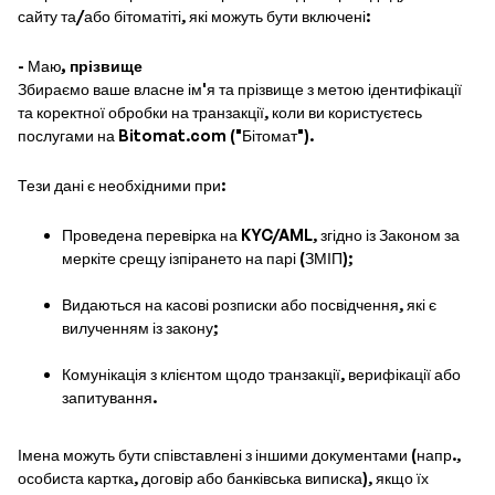
сайту та/або бітоматіті, які можуть бути включені:
- Маю
, прізвище
Збираємо ваше власне ім'я та прізвище з метою ідентифікації
та коректної обробки на транзакції, коли ви користуєтесь
послугами на Bitomat.com ("Бітомат").
Тези дані є необхідними при:
Проведена перевірка на KYC/AML, згідно із Законом за
меркіте срещу ізпірането на парі (ЗМІП);
Видаються на касові розписки або посвідчення, які є
вилученням із закону;
Комунікація з клієнтом щодо транзакції, верифікації або
запитування.
Імена можуть бути співставлені з іншими документами (напр.,
особиста картка, договір або банківська виписка), якщо їх