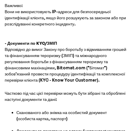
Важливо:
Вони не використовують IP-адреси для безпосередньої
ідентифікації клієнта, якщо його розшукують за законом або при
розслідуванні конкретного інциденту.
-
Документи по KYC/ЗМІП
Відповідно до вимог Закону про боротьбу з відмиванням грошей
та фінансуванням тероризму (ЗМІП) та міжнародного
регулювання боротьби з фінансуванням тероризму та
фінансовими махінаціями, Bitomat.com ("Бітомат")
зобов'язаний провести процедуру ідентифікації та комплексної
перевірки клієнта (KYC - Know Your Customer).
Частково під час цієї перевірки можуть бути зібрані та оброблені
наступні документи та дані:
Сканованого або знімка на особистий документ
(особиста картка, паспорт)
Документи за доказване на адресу (наприклад: кошторис