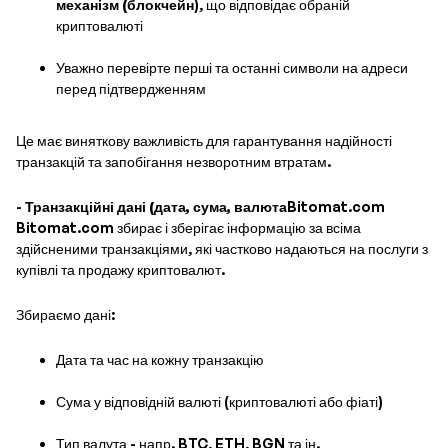
механізм (блокчейн
), що відповідає обраній
криптовалюті
Уважно перевірте перші та останні символи на адреси
перед підтвердженням
Це має виняткову важливість для гарантування надійності
транзакцій та запобігання незворотним втратам.
-
Транзакційні дані (дата, сума, валюта
Bitomat.com
Bitomat.com збирає і зберігає інформацію за всіма
здійсненими транзакціями, які частково надаються на послуги з
купівлі та продажу криптовалют.
Збираємо дані:
Дата та час на кожну транзакцію
Сума у відповідній валюті (криптовалюті або фіаті)
Тип валута - напр. BTC, ETH, BGN та ін.