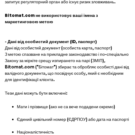
запитує регуляторний орган або існує ризик зловживань.
Bitomat.com не використовує ваші імена з
маркетинговою метою
-
Дані від особистий документ (ID, паспорт)
Дані від особистий документ (особиста карта, паспорт)
З метою спазване на прикладне законодавство і по-спеціально
Закону за міркіте срещу изпирането на парі (ЗМІП),
Bitomat.com ("Бітомат") збирає та обробляє особисті дані від
валідного документа, що посвідчує особу, який є необхідним
для ідентифікації клієнта.
Тези дані можуть бути включені:
Мати і прізвище (ако не са вече подадени окремо)
Єдиний цивільний номер (ЄДРПОУ) або дата на паспорті
Націоналістичність