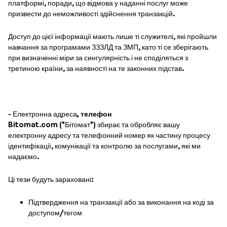
платформі, поради, що відмова у наданні послуг може
призвести до неможливості здійснення транзакцій.
Доступ до цієї інформації мають лише ті служителі, які пройшли
навчання за програмами ЗЗЗЛД та ЗМП, като ті се зберігають
при визначенні міри за сингулярність і не споділяться з
третиною країни, за наявності на те законних підстав.
- Електронна адреса
, телефон
Bitomat.com ("Бітомат") збирає та обробляє вашу
електронну адресу та телефонний номер як частину процесу
ідентифікації, комунікації та контролю за послугами, які ми
надаємо.
Ці тези будуть зараховані:
Підтвердження на транзакції або за виконання на коді за
доступом/тегом