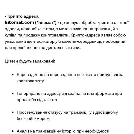
-
Крипто адреса
Bitomat.com ("Бітомат") - це пошук і обробка криптовалютної
адреси, наданої клієнтом, з метою виконання транзакцій з
купівлі та продажу криптовалюти. Крипто-адреса являє собою
унікальний ідентифікатор у блокчейн-середовищі, необхідний
для прехв'рляння на дигітальні активи.
Ці тези будуть зараховані:
Впроваджено на переведення до клієнта при купівлі на
криптовалюту
Генериране на адресу від країна на платформата при
продажба від клієнта
Простежування статусу на транзакції у відповідному
блокчейн-мережі
Аналіз на транзакційну історію при необхідності