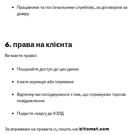
Працівники та постачальники службово, за договором за
довіру
6. права на клієнта
Ви маєте право:
Пошукайте доступ до цих даних
Іскате корекція або ізтриване
Відтепер ми погоджуємося з тим, що отримуємо торгові
повідомлення
Подасте скаргу до КЗЛД
За вправами на правата сі, пишіть на:
bitomat.com