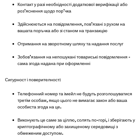
Контакт у разі необхідності додаткової верифікації або
роз'яснення щодо пор'чка
Здійснюються на повідомлення, пов'язані з рухом на
вашата поръчка або зі станом на транзакцію
Отримання на зворотному шляху та надання послуг
Зобов'язання на непошукані товариські повідомлення -
сама згода надана при оформленні
Сигурност і поверителност:
Телефонний номер та імейл не будуть розголошуватися
третім особам, якщо цього не вимагає закон або ваша
особиста згода на це.
Виконують це саме за ціллю, солять по-горі, і зберігають у
криптографічному або захищеному середовищі з
обмеженим доступом.