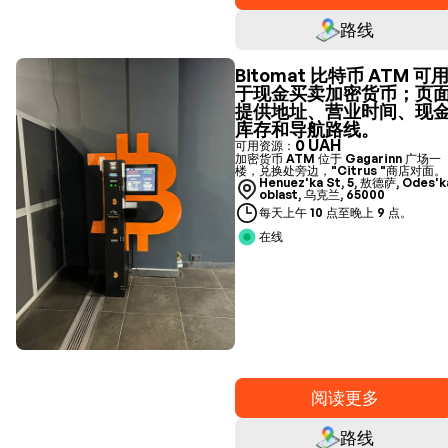
路线
Bitomat 比特币 ATM 可
于现金买卖加密货币；页
提供地址、营业时间、现
库存和导航路线。
0 UAH
可用资源：
加密货币 ATM 位于 Gagarinn 广场一
楼，兑换处旁边，"Citrus "商店对面。
Henuez'ka St, 5, 敖德萨, Odes'k
oblast, 乌克兰, 65000
每天上午 10 点至晚上 9 点。
在线
阅读更多
路线