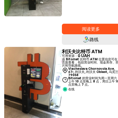
阅读更多
路线
利沃夫比特币 ATM
0 UAH
可用资源：
该 Bitomat 比特币 ATM 位置信息可在
页面查看，包括营业时间、现金库存、
片和导航路线。
Viacheslava Chornovola Ave,
67г, 利沃夫, 利沃夫 Oblast, 乌克兰
79058
Bitomat 的营业时间为周一至周六
上午 10 点至晚上 8 点，周日上午 1
点至晚上 7 点。
在线