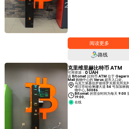
阅读更多
路线
克里维里赫比特币 ATM
0 UAH
可用资源：
该 Bitomat 比特币 ATM 位于 Gagari
Mall 购物中心的 Varus 超市入口处。
乌克兰第聂伯罗彼得罗夫斯克州克
维日市哈哈琳娜大道 54 号加加林
物中心, 50086
Bitomat 的营业时间为每天 9:00 
19:00。
在线