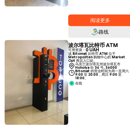
阅读更多
路线
波尔塔瓦比特币 ATM
0 UAH
可用资源：
该 Bitomat 比特币 ATM 位于
Metropoliten 购物中心的 Market
Opt 商店入口处。
乌克兰波尔塔瓦州波尔塔瓦市
Hoholya 街 36 号, 36000
Bitomat 的营业时间为周一至周六
9:00 至 20:00，周日 9:00 至
18:00。
在线