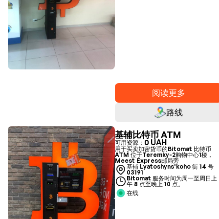
阅读更多
路线
基辅比特币 ATM
0 UAH
可用资源：
用于买卖加密货币的Bitomat 比特币
ATM 位于Teremky-2购物中心1楼，
Meest Express邮局旁
基辅 Lyatoshyns'koho 街 14 号
03191
Bitomat 服务时间为周一至周日上
午 8 点至晚上 10 点。
在线