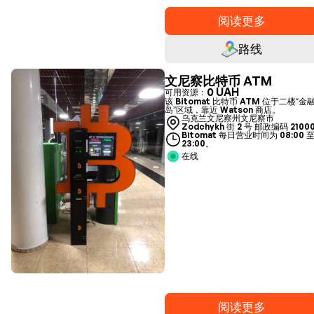
阅读更多
路线
文尼察比特币 ATM
0 UAH
可用资源：
该 Bitomat 比特币 ATM 位于二楼“金
岛”区域，靠近 Watson 商店。
乌克兰文尼察州文尼察市
Zodchykh 街 2 号 邮政编码 2100
Bitomat 每日营业时间为 08:00 
23:00。
在线
阅读更多