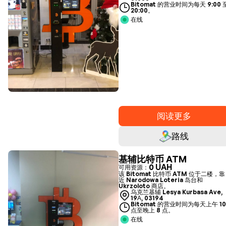
Bitomat 的营业时间为每天 9:00 
20:00。
在线
阅读更多
路线
基辅比特币 ATM
0 UAH
可用资源：
该 Bitomat 比特币 ATM 位于二楼，靠
近 Narodowa Loteria 岛台和
Ukrzoloto 商店。
乌克兰基辅 Lesya Kurbasa Ave,
19А, 03194
Bitomat 的营业时间为每天上午 1
点至晚上 8 点。
在线