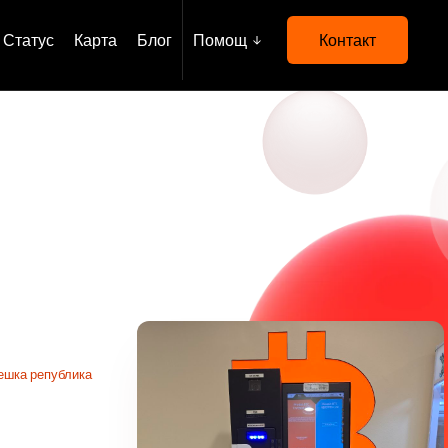
Статус
Карта
Блог
Помощ
Контакт
ешка република