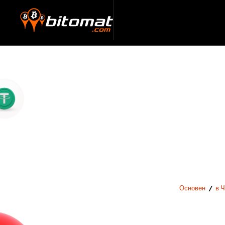
Основен
/
в 