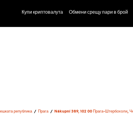
Купи криптовалута
Обмени срещу пари в брой
Чешката република
/
Прага
/
Nákupní 389, 102 00 Прага-Штербохоли, Ч