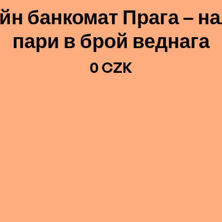
йн банкомат Прага – н
пари в брой веднага
0 CZK