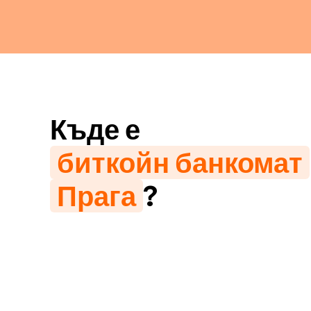
Къде е
биткойн банкомат
Прага
?