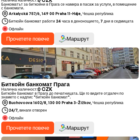
0 CZK
Налична наличност:
Банкоматът за биткойни в Прага се намира в пасаж за услуги, в помещение
с банкомати.
Arkalycká 757/6, 149 00 Praha 11-Háje, Чешка република
Биткойн банкомат работи 24 часа в денонощието, 7 дни в седмицата
Офлайн
Прочетете повече
Маршрут
Биткойн банкомат Прага
0 CZK
Налична наличност:
Биткойн банкомат в Прага до печатницата. Ще го видите отдалеч по
знамето с надпис "биткойн банкомат".
Buchovcova 1602/8, 130 00 Praha 3-Žižkov, Чешка република
24/7, винаги отворен
Офлайн
Прочетете повече
Маршрут