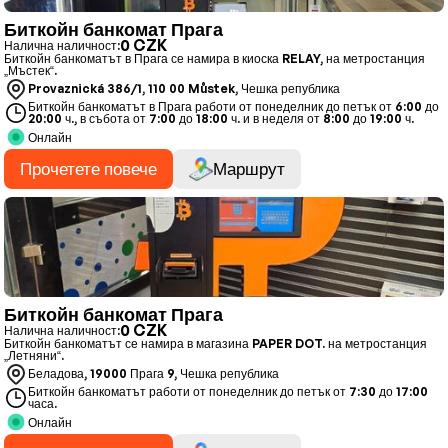
Биткойн банкомат Прага
0 CZK
Налична наличност:
Биткойн банкоматът в Прага се намира в киоска RELAY, на метростанция
„Мъстек“.
Provaznická 386/1, 110 00 Můstek, Чешка република
Биткойн банкоматът в Прага работи от понеделник до петък от 6:00 до
20:00 ч., в събота от 7:00 до 18:00 ч. и в неделя от 8:00 до 19:00 ч.
Онлайн
Прочетете повече
Маршрут
Биткойн банкомат Прага
0 CZK
Налична наличност:
Биткойн банкоматът се намира в магазина PAPER DOT. на метростанция
„Летняни“.
Беладова, 19000 Прага 9, Чешка република
Биткойн банкоматът работи от понеделник до петък от 7:30 до 17:00
часа.
Онлайн