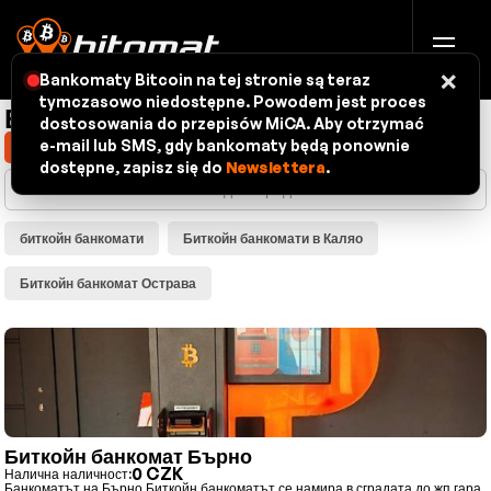
×
Bankomaty Bitcoin na tej stronie są teraz
tymczasowo niedostępne. Powodem jest proces
Биткойн банкомати - карта
dostosowania do przepisów MiCA. Aby otrzymać
e-mail lub SMS, gdy bankomaty będą ponownie
Покажи местоположението ми
dostępne, zapisz się do
Newslettera
.
биткойн банкомати
Биткойн банкомати в Каляо
Биткойн банкомат Острава
Биткойн банкомат Бърно
0 CZK
Налична наличност:
Банкоматът на Бърно Биткойн банкоматът се намира в сградата до жп гара