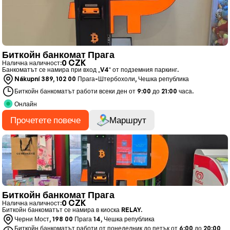
Биткойн банкомат Прага
0 CZK
Налична наличност:
Банкоматът се намира при вход „V4“ от подземния паркинг.
Nákupní 389, 102 00 Прага-Штербохоли, Чешка република
Биткойн банкоматът работи всеки ден от 9:00 до 21:00 часа.
Онлайн
Прочетете повече
Маршрут
Биткойн банкомат Прага
0 CZK
Налична наличност:
Биткойн банкоматът се намира в киоска RELAY.
Черни Мост, 198 00 Прага 14, Чешка република
Биткойн банкоматът работи от понеделник до петък от 6:00 до 20:00