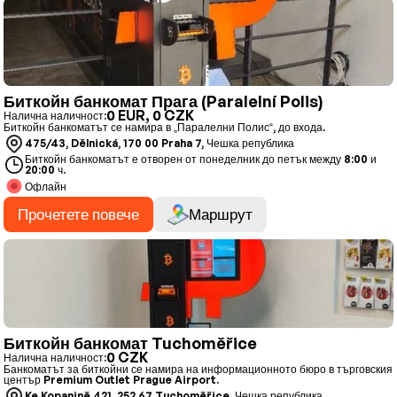
Биткойн банкомат Прага (Paralelní Polis)
0 EUR, 0 CZK
Налична наличност:
Биткойн банкоматът се намира в „Паралелни Полис“, до входа.
475/43, Dělnická, 170 00 Praha 7, Чешка република
Биткойн банкоматът е отворен от понеделник до петък между 8:00 и
20:00 ч.
Офлайн
Прочетете повече
Маршрут
Биткойн банкомат Tuchoměřice
0 CZK
Налична наличност:
Банкоматът за биткойни се намира на информационното бюро в търговския
център Premium Outlet Prague Airport.
Ke Kopanině 421, 252 67 Tuchoměřice, Чешка република