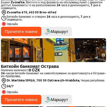
Бърно Zvonařka. Мястото е под формата на обслужващ пункт с директен
достъп. Банкоматът е на разположение 24 часа в денонощието, 7 дни в
седмицата.
Zvonařka 470, 602 00 Brno-střed
Биткойн банкомат е отворен 24 часа в денонощието, 7 дни в
седмицата.
Офлайн
Прочетете повече
Маршрут
Биткойн банкомат Острава
0 CZK
Налична наличност:
24-часов биткойн банкомат на самообслужване за криптовалута в Острава-
их-Храбровка.
Dr. Martínka 1590/6, 700 30 Ostrava-jih-Hrabůvka, Чешка република
24/7
Офлайн
Прочетете повече
Маршрут