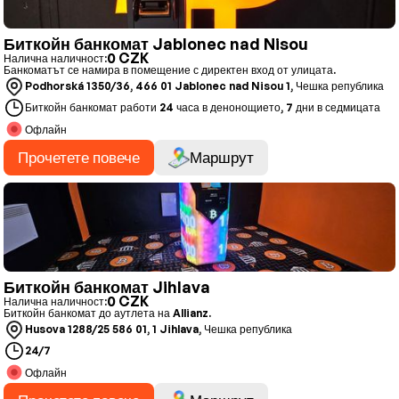
Биткойн банкомат Jablonec nad Nisou
0 CZK
Налична наличност:
Банкоматът се намира в помещение с директен вход от улицата.
Podhorská 1350/36, 466 01 Jablonec nad Nisou 1, Чешка република
Биткойн банкомат работи 24 часа в денонощието, 7 дни в седмицата
Офлайн
Прочетете повече
Маршрут
Биткойн банкомат Jihlava
0 CZK
Налична наличност:
Биткойн банкомат до аутлета на Allianz.
Husova 1288/25 586 01, 1 Jihlava, Чешка република
24/7
Офлайн