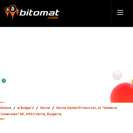
Główna
/
w Bułgarii
/
Varna
/
Varna CenterPrimorski, ul. "General
Tsimerman" 50, 9002 Varna, Bulgaria