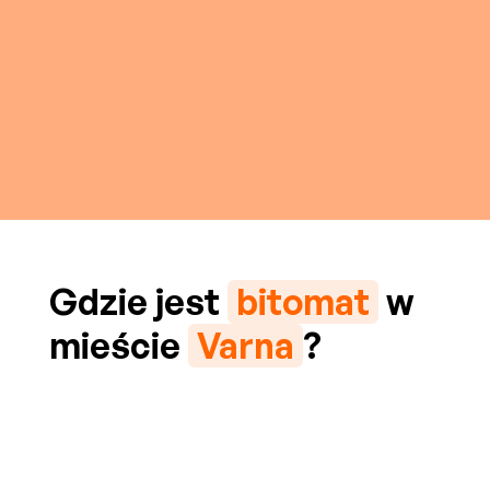
Gdzie jest
bitomat
w
mieście
Varna
?