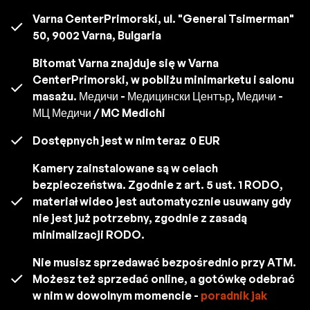
Varna CenterPrimorski, ul. "General Tsimerman"
50, 9002 Varna, Bulgaria
Bitomat Varna znajduje się w Varna
CenterPrimorski, w pobliżu minimarketu i salonu
masażu. Медичи - Медицински Център, Медичи -
МЦ Медичи / MC Medichi
Dostępnych jest w nim teraz
0 EUR
Kamery zainstalowane są w celach
bezpieczeństwa. Zgodnie z art. 5 ust. 1 RODO,
materiał wideo jest automatycznie usuwany gdy
nie jest już potrzebny, zgodnie z zasadą
minimalizacji RODO.
Nie musisz sprzedawać bezpośrednio przy ATM.
Możesz też sprzedać online, a gotówkę odebrać
w nim w dowolnym momencie -
poradnik jak