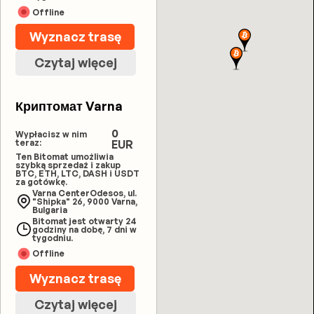
Offline
Wyznacz trasę
Czytaj więcej
Криптомат Varna
0
Wypłacisz w nim
teraz:
EUR
Ten Bitomat umożliwia
szybką sprzedaż i zakup
BTC, ETH, LTC, DASH i USDT
za gotówkę.
Varna CenterOdesos, ul.
"Shipka" 26, 9000 Varna,
Bulgaria
Bitomat jest otwarty 24
godziny na dobę, 7 dni w
tygodniu.
Offline
Wyznacz trasę
Czytaj więcej