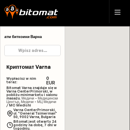
атм биткоини Варна
Криптомат Varna
0
Wypłacisz w nim
teraz:
EUR
Bitomat Varna znajduje się w
Varna CenterPrimorski, w
pobliżu minimarketu i salonu
masażu. Медичи - Медицински
Център, Медичи - МЦ Медичи
/ MC Medichi
Varna CenterPrimorski,
ul. "General Tsimerman"
50, 9002 Varna, Bulgaria
Bitomat jest otwarty 24
godziny na dobę, 7 dni w
tygodniu.