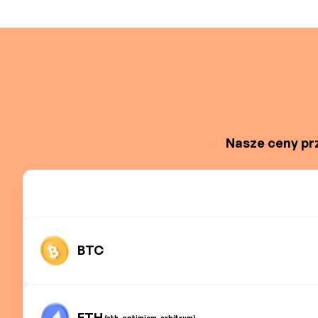
Nasze ceny prz
BTC
ETH
(eth, optimism, arbitrum)