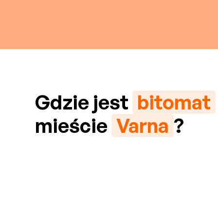
Gdzie jest
bitomat
mieście
Varna
?