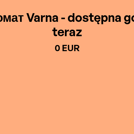
мат Varna - dostępna 
teraz
0 EUR