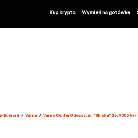
Kup krypto
Wymień na gotówkę
w Bułgarii
/
Varna
/
Varna CenterOdesos, ul. "Shipka" 26, 9000 Varn