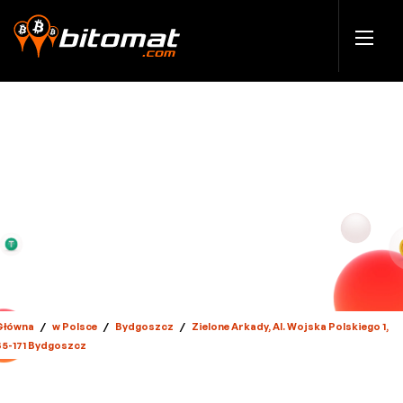
Główna
/
w Polsce
/
Bydgoszcz
/
Zielone Arkady, Al. Wojska Polskiego 1,
85-171 Bydgoszcz