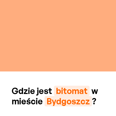
Gdzie jest
bitomat
w
mieście
Bydgoszcz
?