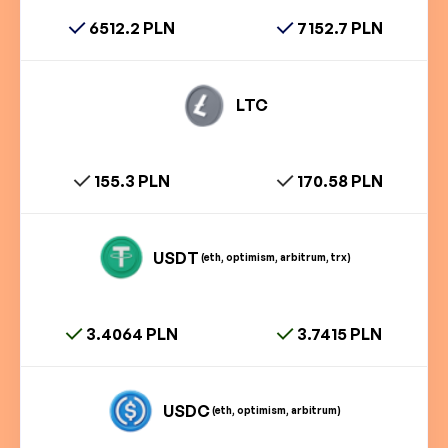
6512.2 PLN
7152.7 PLN
LTC
155.3 PLN
170.58 PLN
USDT
(eth, optimism, arbitrum, trx)
3.4064 PLN
3.7415 PLN
USDC
(eth, optimism, arbitrum)