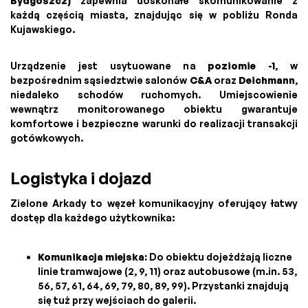
Bydgoszcz)
zapewnia doskonałe skomunikowanie z
każdą częścią miasta, znajdując się w pobliżu Ronda
Kujawskiego.
Urządzenie jest usytuowane na
poziomie -1
, w
bezpośrednim sąsiedztwie salonów
C&A
oraz
Deichmann
,
niedaleko schodów ruchomych. Umiejscowienie
wewnątrz monitorowanego obiektu gwarantuje
komfortowe i bezpieczne warunki do realizacji transakcji
gotówkowych.
Logistyka i dojazd
Zielone Arkady to węzeł komunikacyjny oferujący łatwy
dostęp dla każdego użytkownika:
Komunikacja miejska:
Do obiektu dojeżdżają liczne
linie tramwajowe (2, 9, 11) oraz autobusowe (m.in. 53,
56, 57, 61, 64, 69, 79, 80, 89, 99). Przystanki znajdują
się tuż przy wejściach do galerii.