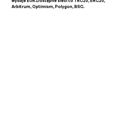
wydaje
EUR
.Dostępne sieci to TRC20, ERC20,
Arbitrum, Optimism, Polygon, BSC.