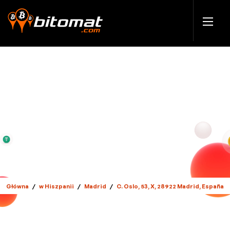
Główna
/
w Hiszpanii
/
Madrid
/
C. Oslo, 53, X, 28922 Madrid, España