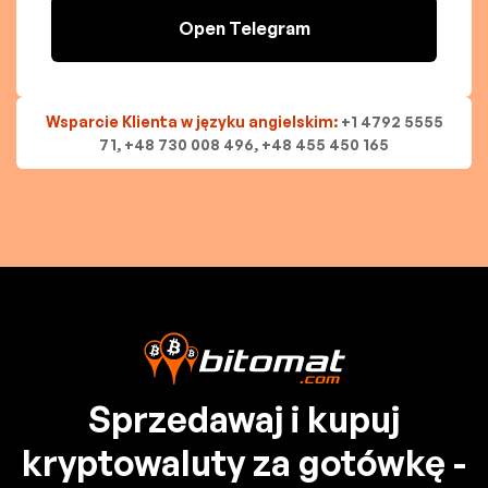
Open Telegram
Wsparcie Klienta w języku angielskim:
+1 4792 5555
71, +48 730 008 496, +48 455 450 165
Sprzedawaj i kupuj
kryptowaluty za gotówkę -