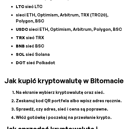
LTC
sieć LTC
sieci ETH, Optimism, Arbitrum, TRX (TRC20),
Polygon, BSC
USDC
sieci ETH, Optimism, Arbitrum, Polygon, BSC
TRX
sieć TRX
BNB
sieć BSC
SOL
sieć Solana
DOT
sieć Polkadot
Jak kupić kryptowalutę w Bitomacie
Na ekranie wybierz kryptowalutę oraz sieć.
Zeskanuj kod QR portfela albo wpisz adres ręcznie.
Sprawdź, czy adres, sieć i cena są poprawne.
Włóż gotówkę i poczekaj na przesłanie krypto.
Jak sprzedać kryptowalutę i