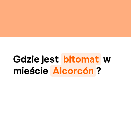
Gdzie jest
bitomat
w
mieście
Alcorcón
?