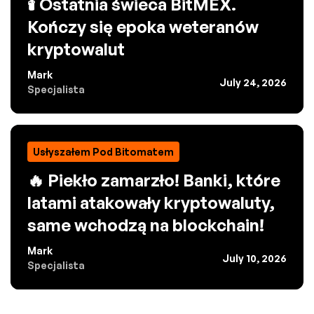
🕯️ Ostatnia świeca BitMEX.
Kończy się epoka weteranów
kryptowalut
Mark
July 24, 2026
Specjalista
Usłyszałem Pod Bitomatem
🔥 Piekło zamarzło! Banki, które
latami atakowały kryptowaluty,
same wchodzą na blockchain!
Mark
July 10, 2026
Specjalista