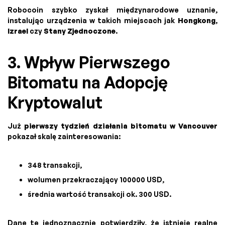
Robocoin szybko zyskał międzynarodowe uznanie,
instalując urządzenia w takich miejscach jak
Hongkong
,
Izrael
czy
Stany Zjednoczone
.
3. Wpływ Pierwszego
Bitomatu na Adopcję
Kryptowalut
Już
pierwszy tydzień działania bitomatu w Vancouver
pokazał skalę zainteresowania:
348 transakcji,
wolumen przekraczający 100000 USD,
średnia wartość transakcji ok. 300 USD.
Dane te jednoznacznie potwierdziły, że istnieje realne