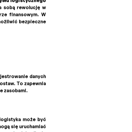
ysłu logistycznego
a sobą rewolucję w
orze finansowym. W
możliwić bezpieczne
ejestrowanie danych
dostaw. To zapewnia
ie zasobami.
 logistyka może być
mogą się uruchamiać