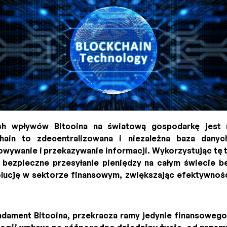
h wpływów Bitcoina na światową gospodarkę jest r
chain to zdecentralizowana i niezależna baza danyc
wywanie i przekazywanie informacji. Wykorzystując tę t
i bezpieczne przesyłanie pieniędzy na całym świecie 
ucję w sektorze finansowym, zwiększając efektywność 
undament Bitcoina, przekracza ramy jedynie finansoweg