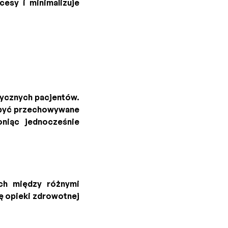
esy i minimalizuje
ycznych pacjentów.
ą być przechowywane
niąc jednocześnie
ch między różnymi
ę opieki zdrowotnej