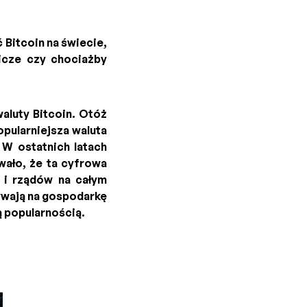
 Bitcoin na świecie,
nicze czy chociażby
aluty Bitcoin. Otóż
opularniejsza waluta
 W ostatnich latach
ało, że ta cyfrowa
 i rządów na całym
wają na gospodarkę
ą popularnością.