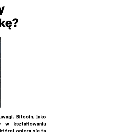
y
rkę?
wagi. Bitcoin, jako
ę w kształtowaniu
tórej opiera się ta