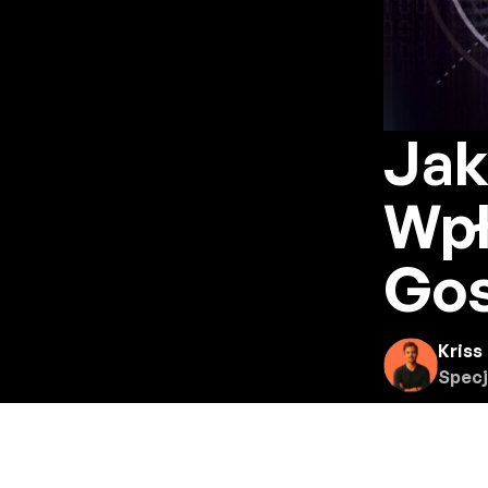
Jak
Wpł
Gos
Kriss
Specj