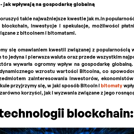
 - jak wpływają na gospodarkę globalną
oruszyć takie najważniejsze kwestie jak m.in popularność
 blockchain, inwestycje i spekulacje, możliwości płat
ązane z bitcoinem i bitomatami.
my się omawianiem kwestii związanej z popularnością w
 to jedyna i pierwsza waluta oraz przede wszystkim najp
która wywarła ogromny wpływ na gospodarkę globalną.
 dynamicznego wzrostu wartości Bitcoina, co spowodow
przedmiotem zainteresowania inwestorów, ekonomistów
kule przyjrzymy się, w jaki sposób Bitcoin i
bitomaty
wpły
c zarówno korzyści, jak i wyzwania związane z jego rosnąc
technologii blockchain: