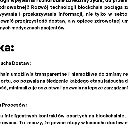
logii wpływa na różnorodne dziedziny życia, od przem
 zdrowotnej?
Rozwój technologii blockchain pociąga z
ywania i przekazywania informacji, nie tylko w sekt
ewnić przejrzystość dostaw, a w opiece zdrowotnej u
nych medycznych pacjentów.
ka:
cucha Dostaw:
hain umożliwia transparentne i niemożliwe do zmiany r
ortu, co pozwala na śledzenie każdego etapu łańcucha 
ść, minimalizuje oszustwa i pozwala na lepsze zarządzan
a Procesów
:
u inteligentnych kontraktów opartych na blockchainie,
zowana. To znaczy, że pewne etapy w łańcuchu dostaw 