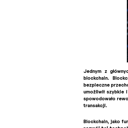
Jednym z głównyc
blockchain. Block
bezpieczne przecho
umożliwił szybkie 
spowodowało rewol
transakcji.
Blockchain, jako f