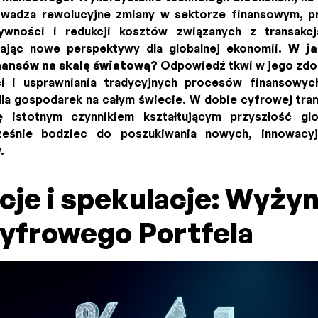
owadza rewolucyjne zmiany w sektorze finansowym, pr
ywności i redukcji kosztów związanych z transakcj
dzając nowe perspektywy dla globalnej ekonomii.
W ja
inansów na skalę światową?
Odpowiedź tkwi w jego zdol
 i usprawniania tradycyjnych procesów finansowyc
dla gospodarek na całym świecie. W dobie cyfrowej trans
 istotnym czynnikiem kształtującym przyszłość glo
ześnie bodziec do poszukiwania nowych, innowacy
.
cje i spekulacje: Wyżyn
Cyfrowego Portfela