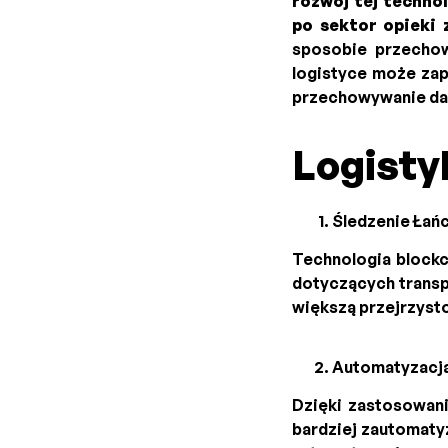
rozwój tej techno
po sektor opieki
sposobie przechow
logistyce może zap
przechowywanie da
Logisty
Śledzenie Łań
Technologia blockc
dotyczących transp
większą przejrzysto
Automatyzacj
Dzięki zastosowani
bardziej zautomaty