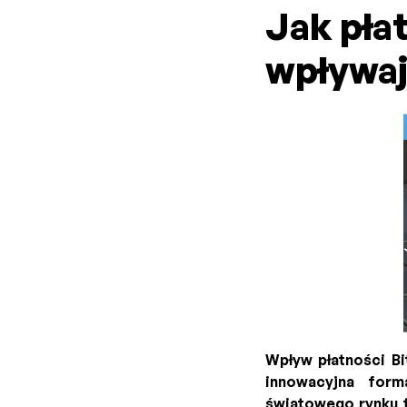
Jak płat
wpływaj
Wpływ płatności Bi
innowacyjna form
światowego rynku f