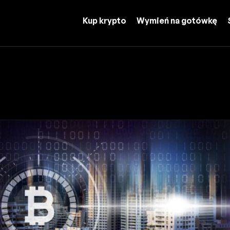
Kup krypto
Wymień na gotówkę