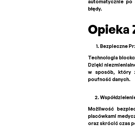
automatycznie po 
błędy.
Opieka 
Bezpieczne P
Technologia block
Dzięki niezmienial
w sposób, który 
poufność danych.
Współdzieleni
Możliwość bezpie
placówkami medyczn
oraz skrócić czas p