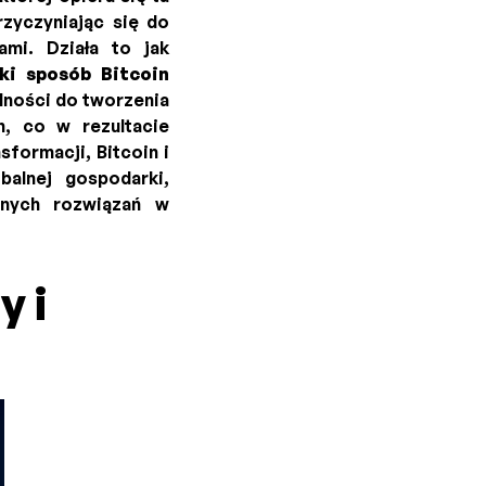
zyczyniając się do
ami. Działa to jak
ki sposób Bitcoin
ności do tworzenia
h, co w rezultacie
formacji, Bitcoin i
balnej gospodarki,
jnych rozwiązań w
y i