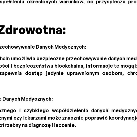
spełnieniu określonych warunków, co przyspiesza proc
Zdrowotna:
rzechowywanie Danych Medycznych:
chain umożliwia bezpieczne przechowywanie danych med
ności i bezpieczeństwu blockchaina, informacje te mog
zapewnia dostęp jedynie uprawnionym osobom, chro
e Danych Medycznych:
cznego i szybkiego współdzielenia danych medyczny
ymi czy lekarzami może znacznie poprawić koordynacj
otrzebny na diagnozę i leczenie.