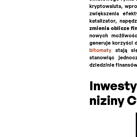
kryptowaluta, wpr
zwiększenia efekt
katalizator, napę
zmienia oblicze f
nowych możliwości
generuje korzyści 
bitomaty
stają się
stanowiąc jednoc
dziedzinie finansów
Inwesty
niziny 