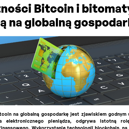
ności Bitcoin i bitomat
ą na globalną gospoda
tcoin na globalną gospodarkę jest zjawiskiem godnym u
a elektronicznego pieniądza, odgrywa istotną rol
inansowego. Wykorzystanie technologii blockchain, na k