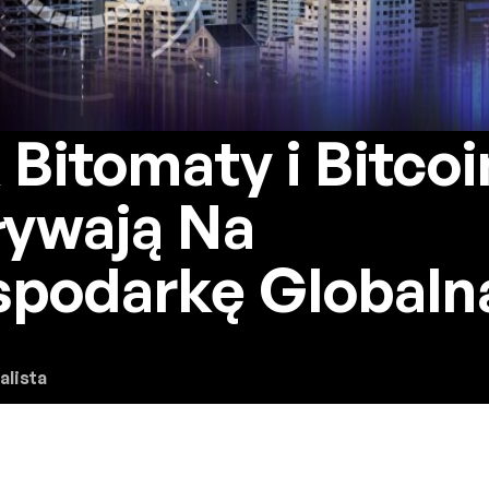
 Bitomaty i Bitcoi
ywają Na
podarkę Globaln
alista