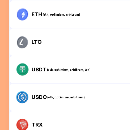
ETH
(eth, optimism, arbitrum)
LTC
USDT
(eth, optimism, arbitrum, trx)
USDC
(eth, optimism, arbitrum)
TRX