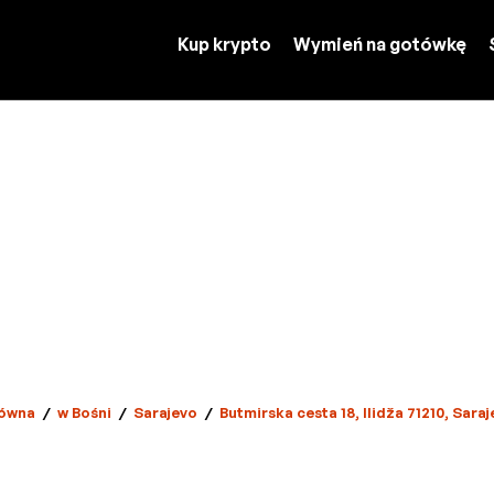
Kup krypto
Wymień na gotówkę
ówna
/
w Bośni
/
Sarajevo
/
Butmirska cesta 18, Ilidža 71210, Sara