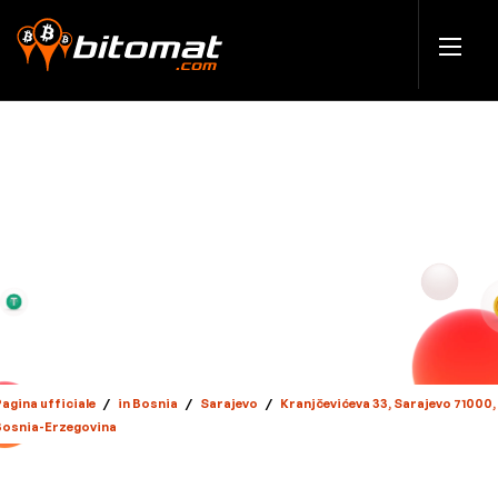
agina ufficiale
/
in Bosnia
/
Sarajevo
/
Kranjčevićeva 33, Sarajevo 71000,
Bosnia-Erzegovina