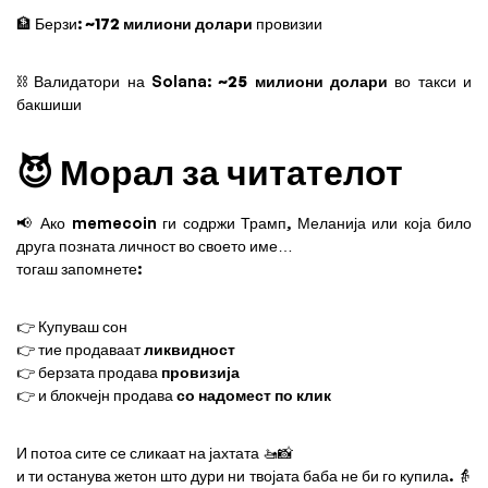
🏦 Берзи:
~172 милиони долари
провизии
⛓️ Валидатори на Solana:
~25 милиони долари
во такси и
бакшиши
😈 Морал за читателот
📢 Ако memecoin ги содржи Трамп, Меланија или која било
друга позната личност во своето име…
тогаш запомнете:
👉 Купуваш сон
👉 тие продаваат
ликвидност
👉 берзата продава
провизија
👉 и блокчејн продава
со надомест по клик
И потоа сите се сликаат на јахтата 🚤📸
и ти останува жетон што дури ни твојата баба не би го купила. 👵