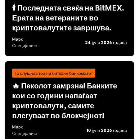
🕯️ Последната свеќа на BitMEX.
Ерата на ветераните во
криптовалутите завршува.
Марк
24 јули 2026 година
Специјалист
Го слушнав тоа на биткоин банкоматот
🔥 Пеколот замрзна! Банките
кои со години напаѓаат
криптовалути, самите
влегуваат во блокчејнот!
Марк
10 јули 2026 година
Специјалист