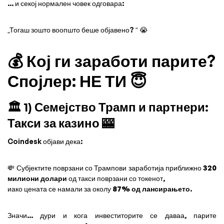
... и секој нормален човек одговара:
„Тогаш зошто воопшто беше објавено? “ 😭
💰 Кој ги заработи парите?
Спојлер: НЕ ТИ 😇
🏛️ 1) Семејство Трамп и партнери:
Такси за казино 🎰
Coindesk објави дека:
💸 Субјектите поврзани со Трампови заработија приближно
320
милиони долари
од такси поврзани со токенот,
иако цената се намали за околу
87% од лансирањето
.
Значи... дури и кога инвеститорите се даваа, парите