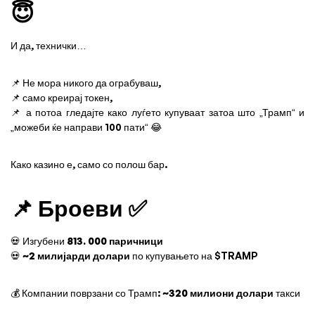
😇
И да, технички…
📌 Не мора никого да ограбуваш,
📌 само креирај токен,
📌 а потоа гледајте како луѓето купуваат затоа што „Трамп“ и
„можеби ќе направи 100 пати“ 😂
Како казино е, само со полош бар.
📌 Броеви ✅
💀 Изгубени
813. 000 паричници
💀
~2 милијарди долари
по купувањето на $TRAMP
💰 Компании поврзани со Трамп:
~320 милиони долари
такси