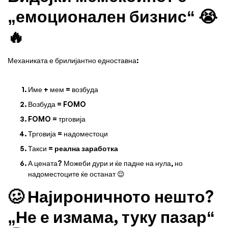
„емоционален бизнис“ 😭
🔥
Механиката е брилијантно едноставна:
Име + мем = возбуда
Возбуда = FOMO
FOMO = трговија
Трговија = надоместоци
Такси =
реална заработка
А цената? Можеби дури и ќе падне на нула, но
надоместоците ќе останат 😌
🥴 Најироничното нешто?
„Не е измама, туку пазар“