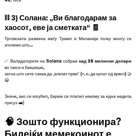
⛓️ 3) Солана: „Ви благодарам за
хаосот, еве ја сметката“ 🧾
Трговската размена меѓу Трамп и Меланија толку многу се
зголеми што...
✅ Валидаторите на Solana собраа
над 25 милиони долари
во такси и бакшиши,
затоа што сите сакаа да „влезат први“ (т. е. да купат од врвот) 🤝
😂
Значи, ако си изгубил, барем си платил некому за една недела
луксуз 🛥️🍾
🧠 Зошто функционира?
Бидејќи мемекоинот е