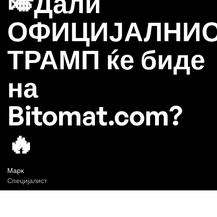
🎺Дали
ОФИЦИЈАЛНИ
ТРАМП ќе биде
на
Bitomat.com?
🔥
Марк
Специјалист