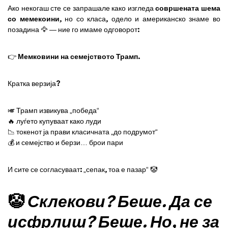
Ако некогаш сте се запрашале како изгледа
совршената шема
со мемекоини
, но со класа, одело и американско знаме во
позадина 🦅 — ние го имаме одговорот:
👉
Мемковини на семејството Трамп
.
Кратка верзија?
🎺 Трамп извикува „победа“
🔥 луѓето купуваат како луди
📉 токенот ја прави класичната „до подрумот“
💰 и семејство и берзи… брои пари
И сите се согласуваат: „сепак, тоа е пазар“ 🤡
🤡
Склекови? Беше. Да се ​​
исфрлиш? Беше. Но, не за