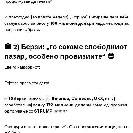
продолжуваа да течат 💅
И претходно (во првите недели) „Форчун“ цитираше дека веќе
станува збор
за околу 100 милиони долари надоместоци
за
поврзани субјекти.
🏦 2) Берзи: „го сакаме слободниот
пазар, особено провизиите“ 😎
Еве го најдобриот:
Ројтерс пресмета дека:
✅
10 берзи
(вклучувајќи Binance, Coinbase, OKX, итн. )
заработил
најмалку 172 милиони долари
само од провизии
од тргување со $TRUMP. 💸💸💸
Ова дури и не е „инвестирање“. Ова е
стрижење овци
, но во
4K. 🐑📺