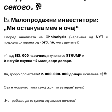
секого.
🥂
📉 Малопродажни инвеститори:
„Ми останува мем и очај“
Според анализата на Chainalysis (нарачана од NYT и
подоцна цитирана од Fortune, меѓу другите):
✅
над 813. 000 паричници
купени со $TRUMP и
❌
изгуби вкупно ~2 милијарди долари
.
Да, добро прочитавте:
2. 000. 000. 000 долари
исчезнаа. 💨💀
Ова е моментот кога секој „крипто ветеран“ вели:
„Не требаше да го купиш од самиот почеток“