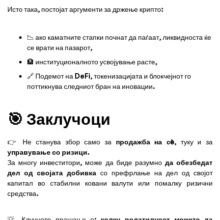
Исто така, постојат аргументи за држење крипто:
📉 ако каматните стапки почнат да паѓаат, ликвидноста ќе
се врати на пазарот,
🏦 институционалното усвојување расте,
🔗 Подемот на DeFi, токенизацијата и блокчејнот го
поттикнува следниот бран на иновации.
🎯 Заклучоци
👉 Не станува збор само за
продажба на сè
, туку и за
управување со ризици
.
За многу инвеститори, може да биде разумно
да обезбедат
дел од својата добивка
со префрлање на дел од својот
капитал во стабилни ковани валути или помалку ризични
средства.
💡 Клучното прашање е:
колку волатилност можете да