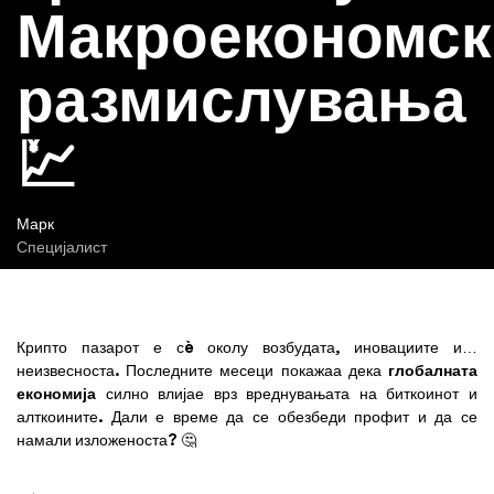
Макроекономск
размислувања
💹
Марк
Специјалист
Крипто пазарот е сè околу возбудата, иновациите и…
неизвесноста. Последните месеци покажаа дека
глобалната
економија
силно влијае врз вреднувањата на биткоинот и
алткоините. Дали е време да се обезбеди профит и да се
намали изложеноста? 🤔