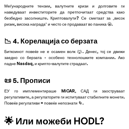
Меѓународните тензии, валутните кризи и долговите ги
наведуваат инвеститорите да претпочитаат средства како
безбедно засолниште. Криптовалути? Се сметаат за „висок
ризик, висока награда“ и често се продаваат во паника 😬.
📉 4. Корелација со берзата
Биткоинот повеќе не е осамен волк 🐺. Денес, тој се движи
заедно со берзата - особено технолошките компании. Ако
падне Nasdaq, и крипто-валутите страдаат.
📜 5. Прописи
ЕУ го имплементираше MiCAR, САД ги заоструваат
регулативите, а регулаторите ги испитуваат стабилните монети.
Повеќе регулативи = повеќе непознати 🌀.
🌟 Или можеби HODL?