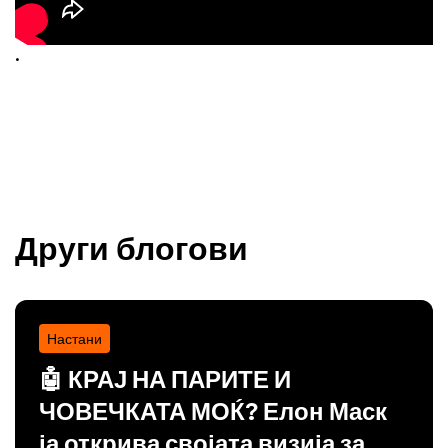
.
Други блогови
Настани
🤖 КРАЈ НА ПАРИТЕ И
ЧОВЕЧКАТА МОЌ? Елон Маск
ја открива својата визија за