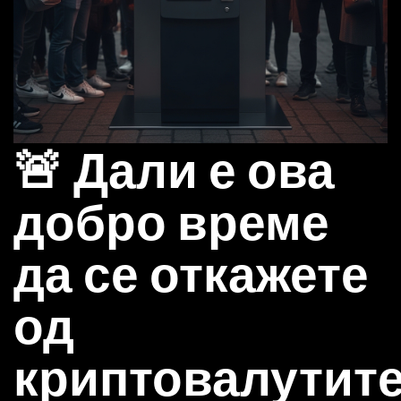
🚨 Дали е ова
добро време
да се откажете
од
криптовалутит