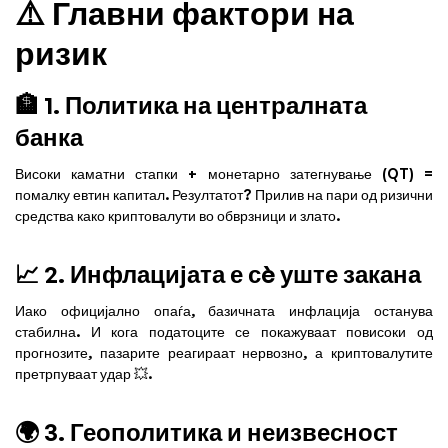
⚠️ Главни фактори на
ризик
🏦 1. Политика на централната
банка
Високи каматни стапки + монетарно затегнување (QT) =
помалку евтин капитал. Резултатот? Прилив на пари од ризични
средства како криптовалути во обврзници и злато.
📈 2. Инфлацијата е сè уште закана
Иако официјално опаѓа, базичната инфлација останува
стабилна. И кога податоците се покажуваат повисоки од
прогнозите, пазарите реагираат нервозно, а криптовалутите
претрпуваат удар 💥.
🌍 3. Геополитика и неизвесност