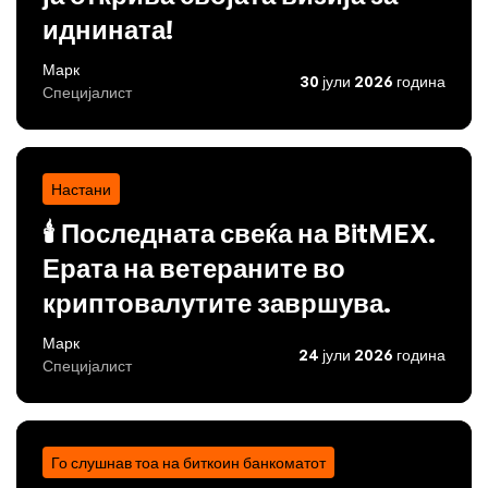
иднината!
Марк
30 јули 2026 година
Специјалист
Настани
🕯️ Последната свеќа на BitMEX.
Ерата на ветераните во
криптовалутите завршува.
Марк
24 јули 2026 година
Специјалист
Го слушнав тоа на биткоин банкоматот