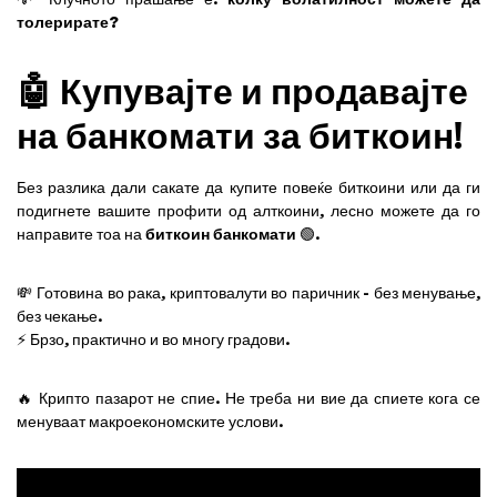
толерирате?
🤖 Купувајте и продавајте
на банкомати за биткоин!
Без разлика дали сакате да купите повеќе биткоини или да ги
подигнете вашите профити од алткоини, лесно можете да го
направите тоа на
биткоин банкомати
🟢.
💸 Готовина во рака, криптовалути во паричник - без менување,
без чекање.
⚡ Брзо, практично и во многу градови.
🔥 Крипто пазарот не спие. Не треба ни вие да спиете кога се
менуваат макроекономските услови.