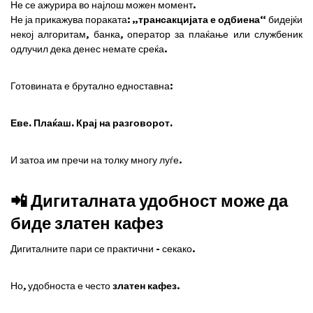
Не се ажурира во најлош можен момент.
Не ја прикажува пораката:
„трансакцијата е одбиена“
бидејќи
некој алгоритам, банка, оператор за плаќање или службеник
одлучил дека денес немате среќа.
Готовината е брутално едноставна:
Еве. Плаќаш. Крај на разговорот.
И затоа им пречи на толку многу луѓе.
📲 Дигиталната удобност може да
биде златен кафез
Дигиталните пари се практични - секако.
Но, удобноста е често
златен кафез
.