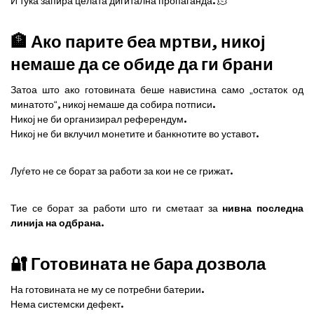
И тука запира целата дигитална пропаганда. 🫠
🏦 Ако парите беа мртви, никој
немаше да се обиде да ги брани
Затоа што ако готовината беше навистина само „остаток од
минатото“, никој немаше да собира потписи.
Никој не би организирал референдум.
Никој не би вклучил монетите и банкнотите во уставот.
Луѓето не се борат за работи за кои не се грижат.
Тие се борат за работи што ги сметаат за
нивна последна
линија на одбрана
.
🔐 Готовината не бара дозвола
На готовината не му се потребни батерии.
Нема системски дефект.