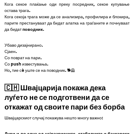
Кога секое плаќање оди преку посредник, секое купување
остава трага.
Кога секоја трага може да се анализира, профилира и блокира,
парите престануваат да бидат алатка на граѓаните и почнуваат
да бидат
поводник
.
Убаво дизајнирано.
Сјаен.
Со поврат на пари.
Со push известувања.
Но, тие сè уште се на поводник. 🐕🦺
🇨🇭 Швајцарија покажа дека
луѓето не се подготвени да се
откажат од своите пари без борба
Швајцарскиот случај покажува нешто многу важно:
Дури и во една од најразвиените, стабилните и банкарски