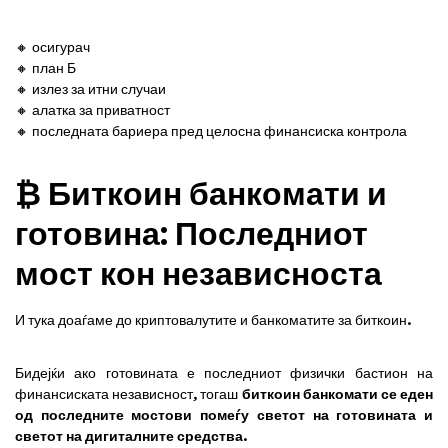
🔸 осигурач
🔸 план Б
🔸 излез за итни случаи
🔸 алатка за приватност
🔸 последната бариера пред целосна финансиска контрола
₿ Биткоин банкомати и
готовина: Последниот
мост кон независноста
И тука доаѓаме до криптовалутите и банкоматите за биткоин.
Бидејќи ако готовината е последниот физички бастион на
финансиската независност, тогаш
биткоин банкомати се еден
од последните мостови помеѓу светот на готовината и
светот на дигиталните средства
.