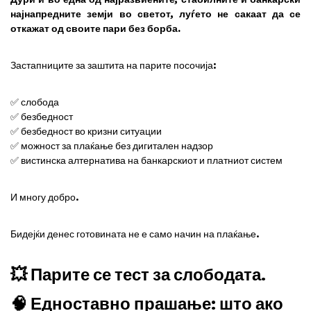
најнапредните земји во светот, луѓето не сакаат да се
откажат од своите пари без борба.
Застапниците за заштита на парите посочија:
✅ слобода
✅ безбедност
✅ безбедност во кризни ситуации
✅ можност за плаќање без дигитален надзор
✅ вистинска алтернатива на банкарскиот и платниот систем
И многу добро.
Бидејќи денес готовината не е само начин на плаќање.
💥 Парите се тест за слободата.
🧠 Едноставно прашање: што ако