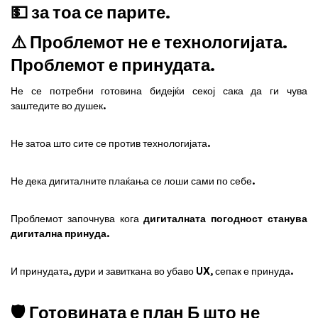
💵 за тоа се парите.
⚠️ Проблемот не е технологијата.
Проблемот е принудата.
Не се потребни готовина бидејќи секој сака да ги чува
заштедите во душек.
Не затоа што сите се против технологијата.
Не дека дигиталните плаќања се лоши сами по себе.
Проблемот започнува кога
дигиталната погодност станува
дигитална принуда
.
И принудата, дури и завиткана во убаво UX, сепак е принуда.
🛡️ Готовината е план Б што не