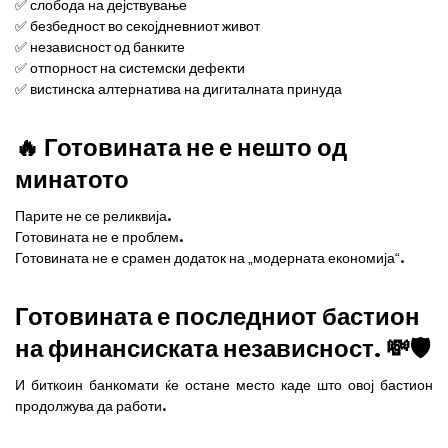
✅ слобода на дејствување
✅ безбедност во секојдневниот живот
✅ независност од банките
✅ отпорност на системски дефекти
✅ вистинска алтернатива на дигиталната принуда
🔥 Готовината не е нешто од
минатото
Парите не се реликвија.
Готовината не е проблем.
Готовината не е срамен додаток на „модерната економија“.
Готовината е последниот бастион
на финансиската независност. 💸🛡️
И биткоин банкомати ќе остане место каде што овој бастион
продолжува да работи.