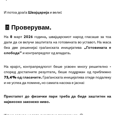
И потоа доаѓа
Швајцарија
и вели:
🧾 Проверувам.
На 8 март 2026 година, швајцарскиот народ гласаше за тоа
дали да се вклучи заштитата на готовината во уставот. На маса
беа две решенија: граѓанската иницијатива
„Готовината е
слобода“
и контрапредлог од владата.
На крајот, контрапредлогот беше усвоен многу решително -
според достапните резултати, беше поддржан од приближно
73,4% од гласачите
. Граѓанската иницијатива отиде подалеку
и не успеа да помине, но самата насока е јасна:
Пристапот до физички пари треба да биде заштитен на
највисоко законско ниво.