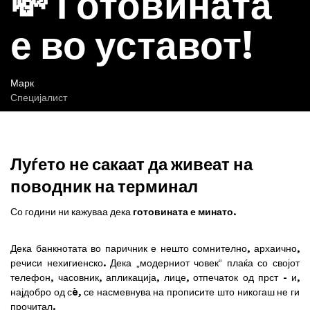
💸 Готовината
е во уставот!
Марк
Специјалист
Луѓето не сакаат да живеат на
поводник на терминал
Со години ни кажуваа дека
готовината е минато
.
Дека банкнотата во паричник е нешто сомнително, архаично,
речиси нехигиенско. Дека „модерниот човек“ плаќа со својот
телефон, часовник, апликација, лице, отпечаток од прст - и,
најдобро од сè, се насмевнува на прописите што никогаш не ги
прочитал.