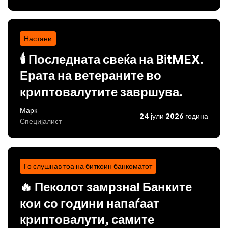
Настани
🕯️ Последната свеќа на BitMEX.
Ерата на ветераните во
криптовалутите завршува.
Марк
24 јули 2026 година
Специјалист
Го слушнав тоа на биткоин банкоматот
🔥 Пеколот замрзна! Банките
кои со години напаѓаат
криптовалути, самите