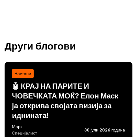
Други блогови
Настани
🤖 КРАЈ НА ПАРИТЕ И
ЧОВЕЧКАТА МОЌ? Елон Маск
ја открива својата визија за
иднината!
Марк
30 јули 2026 година
Специјалист