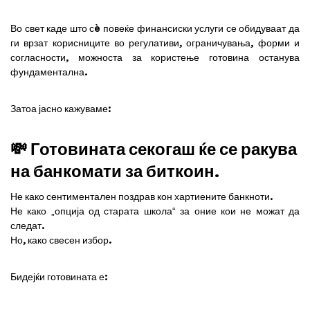
Во свет каде што сè повеќе финансиски услуги се обидуваат да
ги врзат корисниците во регулативи, ограничувања, форми и
согласности, можноста за користење готовина останува
фундаментална.
Затоа јасно кажуваме:
💸 Готовината секогаш ќе се ракува
на банкомати за биткоин.
Не како сентиментален поздрав кон хартиените банкноти.
Не како „опција од старата школа“ за оние кои не можат да
следат.
Но, како свесен избор.
Бидејќи готовината е: