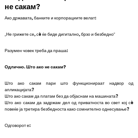
не сакам?
Ако државата, банките и корпорациите велат:
„Не грижете се, сè ќе биде дигитално, брзо и безбедно“
Разумен човек треба да праша:
Одлично. Што ако не сакам?
Што ако сакам пари што функционираат надвор од
апликацијата?
Што ако сакам да платам без да објаснам на машината?
Што ако сакам да задржам дел од приватноста во свет кој сè
повеќе ја третира безбедноста како сомнително однесување?
Одговорот е: