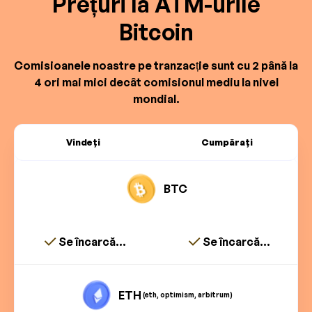
Prețuri la ATM-urile
Bitcoin
Comisioanele noastre pe tranzacție sunt cu 2 până la
4 ori mai mici decât comisionul mediu la nivel
mondial.
Vindeți
Cumpărați
BTC
Se încarcă...
Se încarcă...
ETH
(eth, optimism, arbitrum)