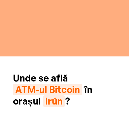
Unde se află
ATM-ul Bitcoin
în
orașul
Irún
?