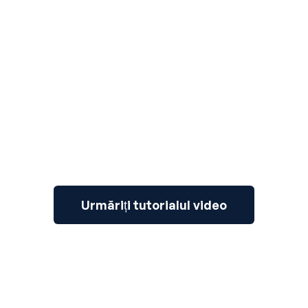
3
Urmăriți tutorialul video