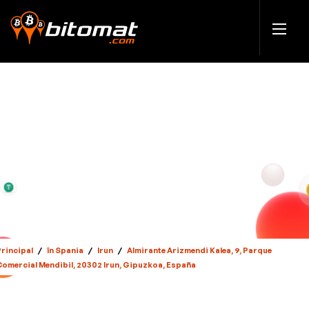
Principal
/
în Spania
/
Irun
/
Almirante Arizmendi Kalea, 9, Parque
Comercial Mendibil, 20302 Irun, Gipuzkoa, España