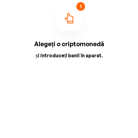
1
Alegeți o criptomonedă
și introduceți banii în aparat.
2