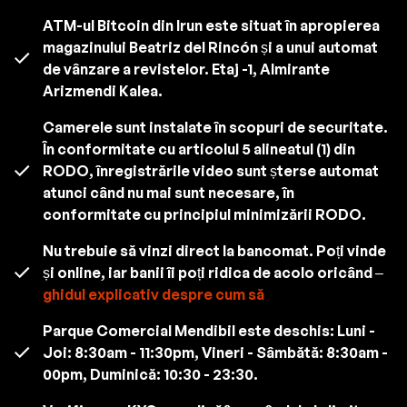
ATM-ul Bitcoin din Irun este situat în apropierea
magazinului Beatriz del Rincón și a unui automat
de vânzare a revistelor. Etaj -1, Almirante
Arizmendi Kalea.
Camerele sunt instalate în scopuri de securitate.
În conformitate cu articolul 5 alineatul (1) din
RODO, înregistrările video sunt șterse automat
atunci când nu mai sunt necesare, în
conformitate cu principiul minimizării RODO.
Nu trebuie să vinzi direct la bancomat. Poți vinde
și online, iar banii îi poți ridica de acolo oricând –
ghidul explicativ despre cum să
Parque Comercial Mendibil este deschis: Luni -
Joi: 8:30am - 11:30pm, Vineri - Sâmbătă: 8:30am -
00pm, Duminică: 10:30 - 23:30.