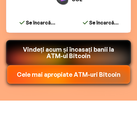
Se încarcă...
Se încarcă...
Vindeți acum și încasați banii la
ATM-ul Bitcoin
Cele mai apropiate ATM-uri Bitcoin