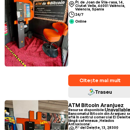
Pl. de Joan de Vila-rasa, 14,
Ciutat Vella, 46001 València,
Valencia, Spania
24/7
Online
Citește mai mult
Traseu
ATM Bitcoin Aranjuez
Unavailabl
Resurse disponibile:
Bancomatul Bitcoin din Aranjuez s
află în centrul comercial El Deleite
lângă cafeneaua „Helados
Antiuxixona”.
P.º del Deleite, 13, 28300