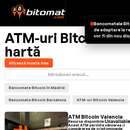
Bancomatele Bitc
de adaptare la r
ATM-uri Bitcoin -
vor fi din nou di
hartă
Afișează locația mea
Bancomate Bitcoin în Madrid
Bancomate Bitcoin Barcelona
ATM-uri Bitcoin Valencia
ATM Bitcoin Valencia
Unavailabl
Resurse disponibile:
Acest ATM permite vânzarea și
cumpărarea de criptomonede.