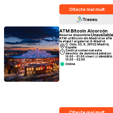
Citește mai mult
Traseu
ATM Bitcoin Alcorcón
Unavailabl
Resurse disponibile:
ATM-ul Bitcoin din Madrid se află
la etajul 1 al galeriei X-Madrid.
C. Oslo, 53, X, 28922 Madrid,
España
Centrul comercial este
deschis: de duminică până joi:
10.00 - 01.00 vineri și sâmbătă:
10.00 - 02.00
Online
Citește mai mult