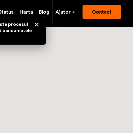
Status
Harta
Blog
Ajutor
Contact
×
este procesul
nd bancomatele