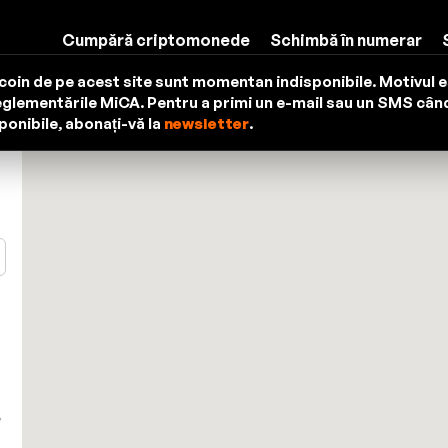
Cumpără criptomonede
Schimbă în numerar
oin de pe acest site sunt momentan indisponibile. Motivul 
eglementările MiCA. Pentru a primi un e-mail sau un SMS câ
sponibile, abonați-vă la
newsletter
.
e