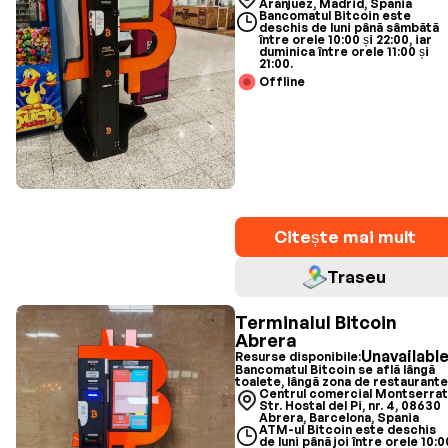
Aranjuez, Madrid, Spania
Bancomatul Bitcoin este
deschis de luni până sâmbătă
între orele 10:00 și 22:00, iar
duminica între orele 11:00 și
21:00.
Offline
Citește mai mult
Traseu
Terminalul Bitcoin
Abrera
Unavailabl
Resurse disponibile:
Bancomatul Bitcoin se află lângă
toalete, lângă zona de restaurante
Centrul comercial Montserrat
Str. Hostal del Pi, nr. 4, 08630
Abrera, Barcelona, Spania
ATM-ul Bitcoin este deschis
de luni până joi între orele 10:0