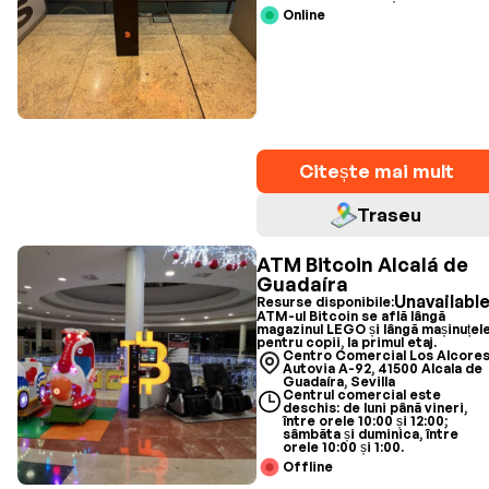
Online
Citește mai mult
Traseu
ATM Bitcoin Alcalá de
Guadaíra
Unavailabl
Resurse disponibile:
ATM-ul Bitcoin se află lângă
magazinul LEGO și lângă mașinuțel
pentru copii, la primul etaj.
Centro Comercial Los Alcores
Autovia A-92, 41500 Alcala de
Guadaíra, Sevilla
Centrul comercial este
deschis: de luni până vineri,
între orele 10:00 și 12:00;
sâmbăta și duminica, între
orele 10:00 și 1:00.
Offline