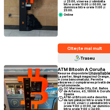
și 23:00, vinerea și sâmbăta
între orele 10:00 și 00:00, iar
duminica între orele 11:00 și
23:00.
Online
Citește mai mult
Traseu
ATM Bitcoin A Coruña
Unavailabl
Resurse disponibile:
La parter, lângă magazinul Orange,
în zona bancomatului. Permite
vânzarea și cumpărarea privată d
criptomonede.
CC Marineda City, Est. Baños
de Arteixo, 43, 15008 A Coruña
Spania
ATM-ul Bitcoin este deschis
de luni până joi între orele 9:0
și 24:00, vineri și sâmbătă într
orele 9:00 și 01:00, iar duminic
între orele 9:00 și 24:00.