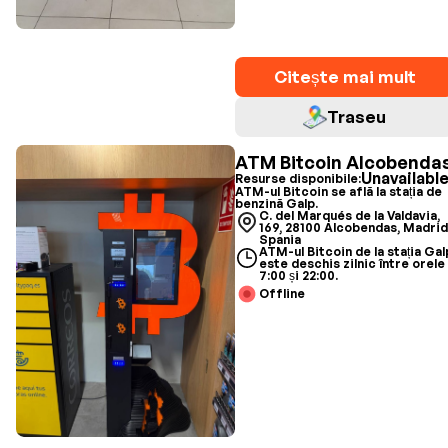
Citește mai mult
Traseu
ATM Bitcoin Alcobenda
Unavailabl
Resurse disponibile:
ATM-ul Bitcoin se află la stația de
benzină Galp.
C. del Marqués de la Valdavia,
169, 28100 Alcobendas, Madrid
Spania
ATM-ul Bitcoin de la stația Gal
este deschis zilnic între orele
7:00 și 22:00.
Offline