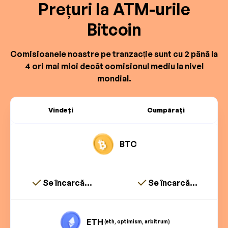
Prețuri la ATM-urile
Bitcoin
Comisioanele noastre pe tranzacție sunt cu 2 până la
4 ori mai mici decât comisionul mediu la nivel
mondial.
Vindeți
Cumpărați
BTC
Se încarcă...
Se încarcă...
ETH
(eth, optimism, arbitrum)