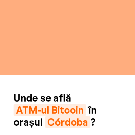
Unde se află
ATM-ul Bitcoin
în
orașul
Córdoba
?