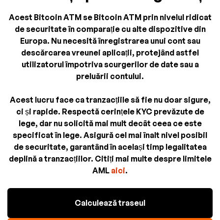
Acest Bitcoin ATM se Bitcoin ATM prin nivelul ridicat
de securitate în comparație cu alte dispozitive din
Europa. Nu necesită înregistrarea unui cont sau
descărcarea vreunei aplicații, protejând astfel
utilizatorul împotriva scurgerilor de date sau a
preluării contului.
Acest lucru face ca tranzacțiile să fie nu doar sigure,
ci și rapide. Respectă cerințele KYC prevăzute de
lege, dar nu solicită mai mult decât ceea ce este
specificat în lege. Asigură cel mai înalt nivel posibil
de securitate, garantând în același timp legalitatea
deplină a tranzacțiilor. Citiți mai multe despre limitele
AML
aici
.
Calculează traseul