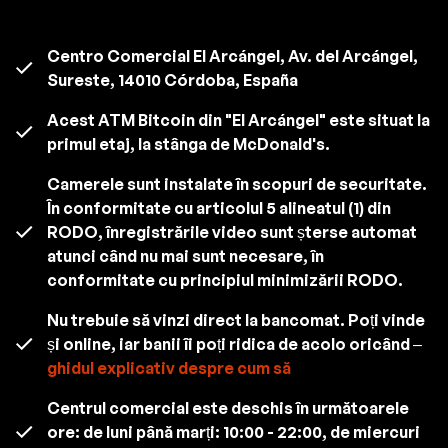
Centro Comercial El Arcángel, Av. del Arcángel,
Sureste, 14010 Córdoba, España
Acest ATM Bitcoin din "El Arcángel" este situat la
primul etaj, la stânga de McDonald's.
Camerele sunt instalate în scopuri de securitate.
În conformitate cu articolul 5 alineatul (1) din
RODO, înregistrările video sunt șterse automat
atunci când nu mai sunt necesare, în
conformitate cu principiul minimizării RODO.
Nu trebuie să vinzi direct la bancomat. Poți vinde
și online, iar banii îi poți ridica de acolo oricând –
ghidul explicativ despre cum să
Centrul comercial este deschis în următoarele
ore: de luni până marți: 10:00 - 22:00, de miercuri