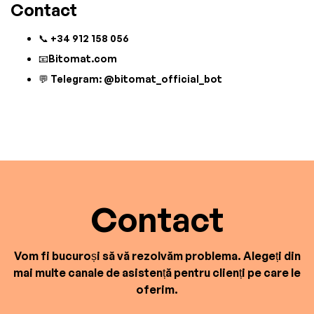
Contact
📞 +34 912 158 056
📧Bitomat.com
💬 Telegram: @bitomat_official_bot
Contact
Vom fi bucuroși să vă rezolvăm problema. Alegeți din
mai multe canale de asistență pentru clienți pe care le
oferim.