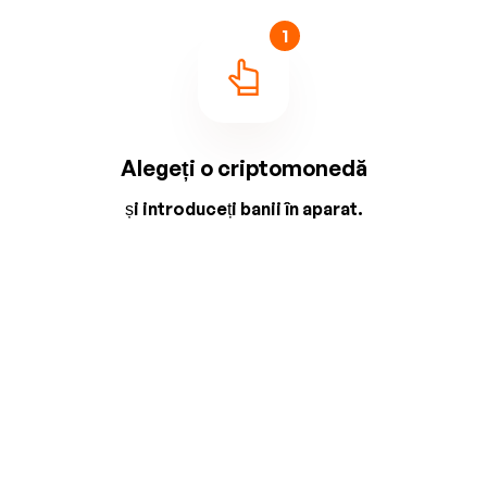
1
Alegeți o criptomonedă
și introduceți banii în aparat.
2