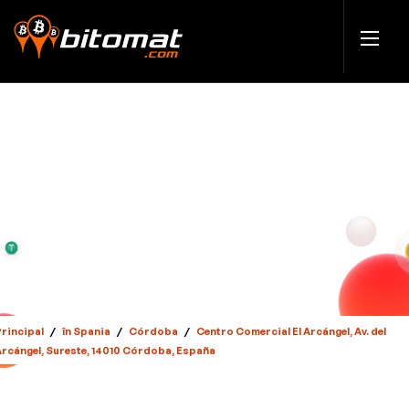
Principal
/
în Spania
/
Córdoba
/
Centro Comercial El Arcángel, Av. del
Arcángel, Sureste, 14010 Córdoba, España