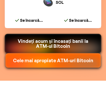
SOL
Se încarcă...
Se încarcă...
Vindeți acum și încasați banii la
ATM-ul Bitcoin
Cele mai apropiate ATM-uri Bitcoin