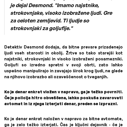
je dejal Desmond. "Imamo najstnike,
strokovnjake, visoko izobražene ljudi. Gre
za celoten zemljevid. Ti ljudje so
strokovnjaki za goljufije."
Detektiv Desmond dodaja, da bitne prevare prizadenejo
ljudi vseh starosti in okolij. Žrtve so tako starejši kot
najstniki, strokovnjaki in visoko izobraženi posamezniki.
Goljufi so izredno spretni v svoji obrti, zato lahko
uspešno manipulirajo in zavajajo širok krog ljudi, ne glede
na njihovo izobrazbo ali ozaveščenost o tveganjih.
Ko je denar enkrat vložen v napravo, ga je težko povrniti.
Če je policija hitro obveščena, lahko poskuša zavarovati
avtomat in iz njega izterjati denar, preden se izprazni.
Ko je denar enkrat naložen v napravo za bitne avtomate,
ga je zelo težko izterjati. Čas je ključni dejavnik - če je