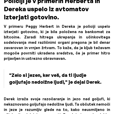
Policiji je v primerih Herberta in
Dereka uspelo iz avtomatov
izterjati gotovino.
V primeru Peggy Herbert in Dereka je policiji uspelo
izterjati gotovino, ki je bila položena na bankomat za
bitcoine. Zaradi hitrega ukrepanja in učinkovitega
sodelovanja med različnimi organi pregona je bil denar
zavarovan in vrnjen žrtvam. To kaže, da je kljub težavam
mogoče povrniti ukradena sredstva, če je primer hitro
prijavljen in ustrezno obravnavan.
"Zelo si jezen, ker veš, da ti ljudje
goljufajo nedolžne ljudi," je dejal Derek.
Derek izraža svoje razočaranje in jezo nad goljufi, ki
nekaznovano goljufajo nedolžne ljudi. Ta občutek nemoči
in jeze je razumljiv glede na to, kako neusmiljeno in