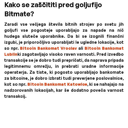
Kako se zaščititi pred goljufijo
Bitmate?
Zaradi vse večjega števila bitnih strojev po svetu jih
goljufi vse pogosteje uporabljajo za napade na nič
hudega sluteče uporabnike. Da bi se izognili finančni
izgubi, je priporočljivo uporabljati le ugledne lokacije, kot
so npr.
Bitcoin Bankomat Vroclav
ali
Bitcoin Bankomat
Lublin
ki zagotavljajo visoko raven varnosti. Pred izvedbo
transakcije se je dobro tudi prepričati, da naprava pripada
legitimnemu omrežju, in prebrati uradne informacije
operaterja. Za tiste, ki pogosto uporabljajo bankomate
za bitcoine, je dobro izbrati tudi preverjene poslovalnice,
kot so npr.
Bitcoin Bankomat Katowice
, ki se nahajajo na
nadzorovanih lokacijah, kar še dodatno poveča varnost
transakcij.