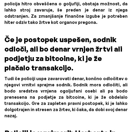
policija hitro obveščena o goljufiji, obstaja možnost, da
lahko stroj zavaruje, še preden je denar iz njega
odstranjen. Za zmanjšanje finančne izgube je potreben
hiter odziv tako žrtve kot organov pregona.
Če je postopek uspešen, sodnik
odloči, ali bo denar vrnjen žrtvi ali
podjetju za bitcoine, ki je že
plačalo transakcijo.
Tudi če policiji uspe zavarovati denar, končno odločitev o
njegovi vrnitvi sprejme sodnik. Sodnik mora odločiti, ali
bodo sredstva vrnjena ogoljufani osebi ali pa bodo
prenesena na podjetje za bitcoine, ki je že obdelalo
transakcijo. Gre za zapleten pravni postopek, ki je lahko
dolgotrajen in stresen za žrtev, ki čaka, da dobi svoj denar
nazaj.