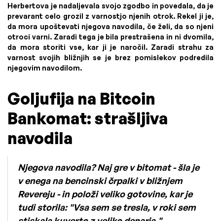
Herbertova je nadaljevala svojo zgodbo in povedala, da je
prevarant celo grozil z varnostjo njenih otrok. Rekel ji je,
da mora upoštevati njegova navodila, če želi, da so njeni
otroci varni. Zaradi tega je bila prestrašena in ni dvomila,
da mora storiti vse, kar ji je naročil. Zaradi strahu za
varnost svojih bližnjih se je brez pomislekov podredila
njegovim navodilom.
Goljufija na Bitcoin
Bankomat: strašljiva
navodila
Njegova navodila? Naj gre v bitomat - šla je
v enega na bencinski črpalki v bližnjem
Revereju - in položi veliko gotovine, kar je
tudi storila: "Vsa sem se tresla, v roki sem
stiskala kuverto z veliko denarja."