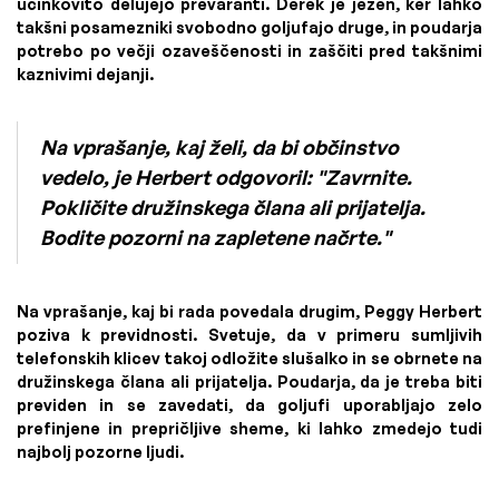
učinkovito delujejo prevaranti. Derek je jezen, ker lahko
takšni posamezniki svobodno goljufajo druge, in poudarja
potrebo po večji ozaveščenosti in zaščiti pred takšnimi
kaznivimi dejanji.
Na vprašanje, kaj želi, da bi občinstvo
vedelo, je Herbert odgovoril: "Zavrnite.
Pokličite družinskega člana ali prijatelja.
Bodite pozorni na zapletene načrte."
Na vprašanje, kaj bi rada povedala drugim, Peggy Herbert
poziva k previdnosti. Svetuje, da v primeru sumljivih
telefonskih klicev takoj odložite slušalko in se obrnete na
družinskega člana ali prijatelja. Poudarja, da je treba biti
previden in se zavedati, da goljufi uporabljajo zelo
prefinjene in prepričljive sheme, ki lahko zmedejo tudi
najbolj pozorne ljudi.