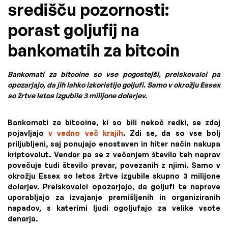
središču pozornosti:
porast goljufij na
bankomatih za bitcoin
Bankomati za bitcoine so vse pogostejši, preiskovalci pa
opozarjajo, da jih lahko izkoristijo goljufi. Samo v okrožju Essex
so žrtve letos izgubile 3 milijone dolarjev.
Bankomati za bitcoine, ki so bili nekoč redki, se zdaj
pojavljajo
v vedno več krajih
. Zdi se, da so vse bolj
priljubljeni, saj ponujajo enostaven in hiter način nakupa
kriptovalut. Vendar pa se z večanjem števila teh naprav
povečuje tudi število prevar, povezanih z njimi. Samo v
okrožju Essex so letos žrtve izgubile skupno 3 milijone
dolarjev. Preiskovalci opozarjajo, da goljufi te naprave
uporabljajo za izvajanje premišljenih in organiziranih
napadov, s katerimi ljudi ogoljufajo za velike vsote
denarja.