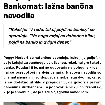
Bankomat: lažna bančna
navodila
"Rekel je: "V redu, takoj pojdi na banko," se
spominja. "Ne odgovarjaj na dohodne klice,
pojdi na banko in dvigni denar."
Peggy Herbert se natančno spominja, kako ji je goljuf, ki
se je izdajal za bančnega uslužbenca, rekel, naj gre takoj v
banko. Poudaril ji je, naj ne odgovarja na dohodne klice in
naj se osredotoči na dvig denarja. Njegova navodila so
bila natančna in niso dopuščala nobenega dvoma, kar jo
je še dodatno utrdilo v prepričanju, da govori s pravim
bančnim uslužbencem. Ta pogovor je bil ključni trenutek,
ki jo je spodbudil, da je sledila njegovim navodilom.