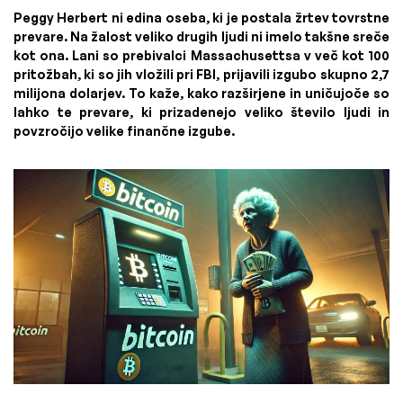
Peggy Herbert ni edina oseba, ki je postala žrtev tovrstne
prevare. Na žalost veliko drugih ljudi ni imelo takšne sreče
kot ona. Lani so prebivalci Massachusettsa v več kot 100
pritožbah, ki so jih vložili pri FBI, prijavili izgubo skupno 2,7
milijona dolarjev. To kaže, kako razširjene in uničujoče so
lahko te prevare, ki prizadenejo veliko število ljudi in
povzročijo velike finančne izgube.