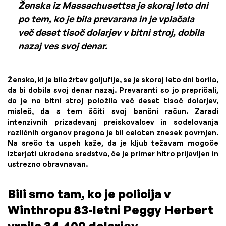
Ženska iz Massachusettsa je skoraj leto dni
po tem, ko je bila prevarana in je vplačala
več deset tisoč dolarjev v bitni stroj, dobila
nazaj ves svoj denar.
Ženska, ki je bila žrtev goljufije, se je skoraj leto dni borila,
da bi dobila svoj denar nazaj. Prevaranti so jo prepričali,
da je na bitni stroj položila več deset tisoč dolarjev,
misleč, da s tem ščiti svoj bančni račun. Zaradi
intenzivnih prizadevanj preiskovalcev in sodelovanja
različnih organov pregona je bil celoten znesek povrnjen.
Na srečo ta uspeh kaže, da je kljub težavam mogoče
izterjati ukradena sredstva, če je primer hitro prijavljen in
ustrezno obravnavan.
Bili smo tam, ko je policija v
Winthropu 83-letni Peggy Herbert
vrnila 34.400 dolarjev.