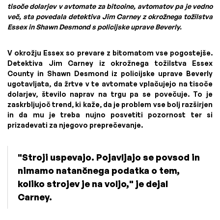
tisoče dolarjev v avtomate za bitcoine, avtomatov pa je vedno
več, sta povedala detektiva Jim Carney z okrožnega tožilstva
Essex in Shawn Desmond s policijske uprave Beverly.
V okrožju Essex so prevare z bitomatom vse pogostejše.
Detektiva Jim Carney iz okrožnega tožilstva Essex
County in Shawn Desmond iz policijske uprave Beverly
ugotavljata, da žrtve v te avtomate vplačujejo na tisoče
dolarjev, število naprav na trgu pa se povečuje. To je
zaskrbljujoč trend, ki kaže, da je problem vse bolj razširjen
in da mu je treba nujno posvetiti pozornost ter si
prizadevati za njegovo preprečevanje.
"Stroji uspevajo. Pojavljajo se povsod in
nimamo natančnega podatka o tem,
koliko strojev je na voljo," je dejal
Carney.