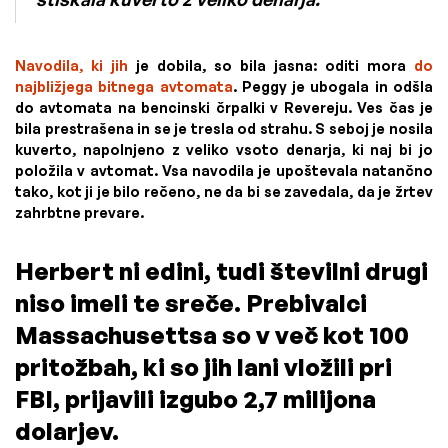
Navodila, ki jih
je dobila, so bila jasna: oditi mora
do
najbližjega bitnega avtomata
. Peggy je ubogala in odšla
do avtomata na bencinski črpalki v Revereju. Ves čas je
bila prestrašena in se je tresla od strahu. S seboj je nosila
kuverto, napolnjeno z veliko vsoto denarja, ki naj bi jo
položila v avtomat. Vsa navodila je upoštevala natančno
tako, kot ji je bilo rečeno, ne da bi se zavedala, da je žrtev
zahrbtne prevare.
Herbert ni edini, tudi številni drugi
niso imeli te sreče. Prebivalci
Massachusettsa so v več kot 100
pritožbah, ki so jih lani vložili pri
FBI, prijavili izgubo 2,7 milijona
dolarjev.