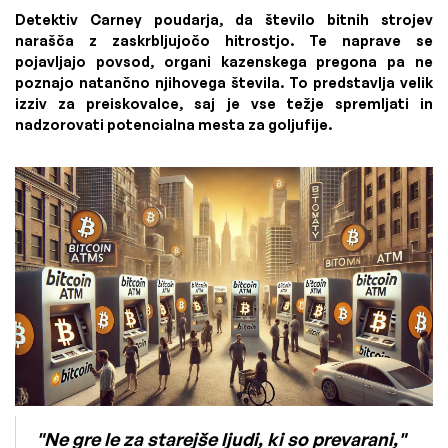
Detektiv Carney poudarja, da število bitnih strojev
narašča z zaskrbljujočo hitrostjo. Te naprave se
pojavljajo povsod, organi kazenskega pregona pa ne
poznajo natančno njihovega števila. To predstavlja velik
izziv za preiskovalce, saj je vse težje spremljati in
nadzorovati potencialna mesta za goljufije.
"Ne gre le za starejše ljudi, ki so prevarani,"