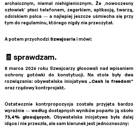
archaicznym, niemal niehigienicznym. Że „nowoczesny
człowiek” płaci telefonem, zegarkiem, aplikacją, twarzą,
odciskiem palca — a najlepiej jeszcze uśmiecha się przy
tym do regulaminu, którego nigdy nie przeczytał.
A potem przychodzi
Szwajcaria
i mówi:
🧾 sprawdzam.
8 marca 2026 roku Szwajcarzy głosowali nad wpisaniem
ochrony gotówki do konstytucji. Na stole były dwa
rozwiązania: obywatelska inicjatywa
„Cash is freedom”
oraz rządowy kontrprojekt.
Ostatecznie kontrpropozycja została przyjęta bardzo
wyraźnie — według dostępnych wyników poparło ją około
73,4% głosujących
. Obywatelska inicjatywa była dalej
idąca i nie przeszła, ale sam kierunek jest jednoznaczny: