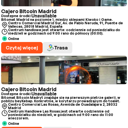
Cajero Bitcoin Madrid
Unavailable
Dostępne środki:
Bitomat Madrid na poziomie 1, między sklepami Kiwoko i Game.
Centro Comercial Madrid Sur, Av. de Pablo Neruda, 91, Puente de
Vallecas, 28018 Madrid, España
Centrum handlowe jest otwarte: codziennie od poniedziałku do
niedzieli w godzinach od 9:00 rano do północy (00:00).
Online
Czytaj więcej
Trasa
Cajero Bitcoin Madrid
Unavailable
Dostępne środki:
Bitomat Bitcoin Madryt znajduje się na pierwszym piętrze galerii, w
pobliżu beyKebap. Konkretnie, w korytarzu prowadzącym do toalet.
Centro Comercial Las Rosas, Avenida de Guadalajara 2, 28032
Madrid
Centrum Handlowe Las Rosas jest otwarte codziennie od
poniedziałku do niedzieli, w godzinach od 9:00 rano do 11:00
wieczorem.
Online