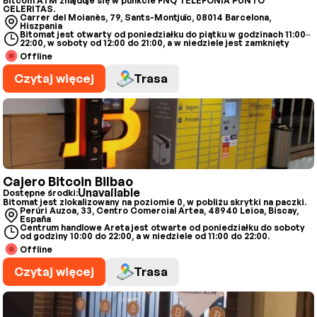
Bitcoin ATM znajduje się w punkcie FNQ TELEFONIA PUNTO
CELERITAS.
Carrer del Moianès, 79, Sants-Montjuïc, 08014 Barcelona,
Hiszpania
Bitomat jest otwarty od poniedziałku do piątku w godzinach 11:00–
22:00, w soboty od 12:00 do 21:00, a w niedziele jest zamknięty
Offline
Czytaj więcej
Trasa
Cajero Bitcoin Bilbao
Unavailable
Dostępne środki:
Bitomat jest zlokalizowany na poziomie 0, w pobliżu skrytki na paczki.
Perúri Auzoa, 33, Centro Comercial Artea, 48940 Leioa, Biscay,
España
Centrum handlowe Areta jest otwarte od poniedziałku do soboty
od godziny 10:00 do 22:00, a w niedziele od 11:00 do 22:00.
Offline
Czytaj więcej
Trasa