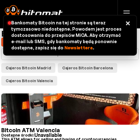
×
Bankomaty Bitcoin na tej stronie są teraz
tymczasowo niedostępne. Powodem jest proces
Bitomaty - mapa
dostosowania do przepisów MiCA. Aby otrzymać
e-mail lub SMS, gdy bankomaty będą ponownie
Pokaż moją lokalizację
dostępne, zapisz się do
Newslettera
.
Cajeros Bitcoin Madrid
Cajeros Bitcoin Barcelona
Cajeros Bitcoin Valencia
Bitcoin ATM Valencia
Unavailable
Dostępne środki:
This ATM allows for selling and buying of cryptocurrencies.