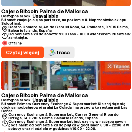
Cajero Bitcoin Palma de Mallorca
Unavailable
Dostępne środki:
Bitomat znajduje się na parterze, na poziomie 0. Naprzeciwko sklepu
Soloptical.
Centro Comercial, Av. de Gabriel Roca, 54, Poniente, 07015 Palma,
Balearic Islands, España
Od poniedziałku do soboty: 9:00 rano - 10:00 wieczorem. Niedziela:
zamknięte.
Offline
Czytaj więcej
Trasa
Cajero Bitcoin Palma de Mallorca
Unavailable
Dostępne środki:
Bitomat Palma w Currency Exchange & Supermarket Ria znajduje się
obok samoobsługowej pralni La Colada i na przeciwko restauracji Las
Cañas.
Currency Exchange & Supermarket, Carrer General Ricardo
Ortega, 14, 07006 Palma, Balearic Islands, España
Currency Exchange & Supermarket jest czynny w następujących
godzinach: od poniedziałku do piątku w godzinach 8:00 - 22:00, a w
soboty oraz niedziele w godzinach 10:00 - 22:00.