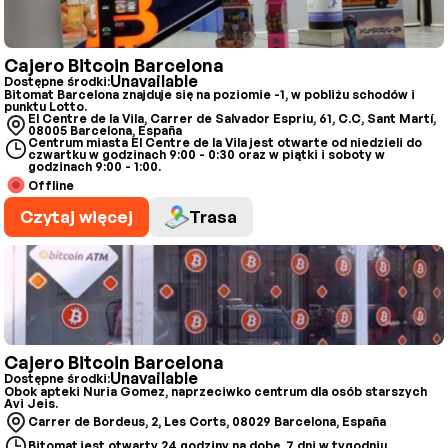
Cajero Bitcoin Barcelona
Unavailable
Dostępne środki:
Bitomat Barcelona znajduje się na poziomie -1, w pobliżu schodów i
punktu Lotto.
El Centre de la Vila, Carrer de Salvador Espriu, 61, C.C, Sant Martí,
08005 Barcelona, España
Centrum miasta El Centre de la Vila jest otwarte od niedzieli do
czwartku w godzinach 9:00 - 0:30 oraz w piątki i soboty w
godzinach 9:00 - 1:00.
Offline
Czytaj więcej
Trasa
Cajero Bitcoin Barcelona
Unavailable
Dostępne środki:
Obok apteki Nuria Gomez, naprzeciwko centrum dla osób starszych
Avi Jeis.
Carrer de Bordeus, 2, Les Corts, 08029 Barcelona, España
Bitomat jest otwarty 24 godziny na dobę, 7 dni w tygodniu.