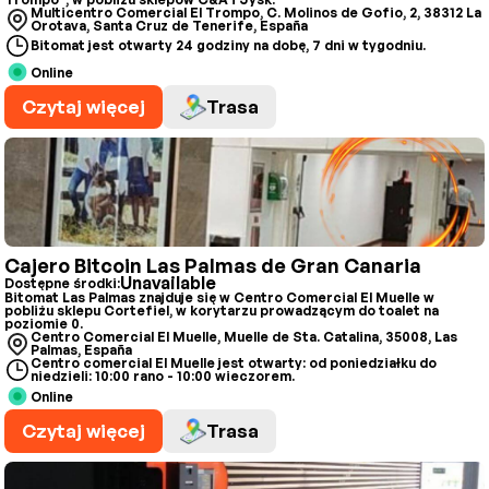
Multicentro Comercial El Trompo, C. Molinos de Gofio, 2, 38312 La
Orotava, Santa Cruz de Tenerife, España
Bitomat jest otwarty 24 godziny na dobę, 7 dni w tygodniu.
Online
Czytaj więcej
Trasa
Cajero Bitcoin Las Palmas de Gran Canaria
Unavailable
Dostępne środki:
Bitomat Las Palmas znajduje się w Centro Comercial El Muelle w
pobliżu sklepu Cortefiel, w korytarzu prowadzącym do toalet na
poziomie 0.
Centro Comercial El Muelle, Muelle de Sta. Catalina, 35008, Las
Palmas, España
Centro comercial El Muelle jest otwarty: od poniedziałku do
niedzieli: 10:00 rano - 10:00 wieczorem.
Online
Czytaj więcej
Trasa