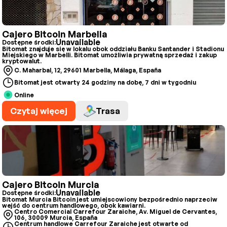
Cajero Bitcoin Marbella
Unavailable
Dostępne środki:
Bitomat znajduje się w lokalu obok oddziału Banku Santander i Stadionu
Miejskiego w Marbelli. Bitomat umożliwia prywatną sprzedaż i zakup
kryptowalut.
C. Maharbal, 12, 29601 Marbella, Málaga, España
Bitomat jest otwarty 24 godziny na dobę, 7 dni w tygodniu
Online
Czytaj więcej
Trasa
Cajero Bitcoin Murcia
Unavailable
Dostępne środki:
Bitomat Murcia Bitcoin jest umiejscowiony bezpośrednio naprzeciw
wejść do centrum handlowego, obok kawiarni.
Centro Comercial Carrefour Zaraiche, Av. Miguel de Cervantes,
106, 30009 Murcia, España
Centrum handlowe Carrefour Zaraiche jest otwarte od