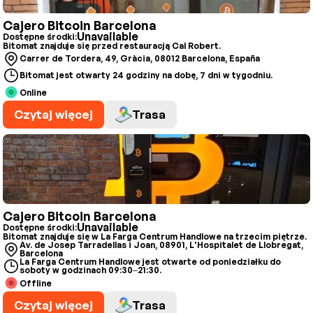
Cajero Bitcoin Barcelona
Unavailable
Dostępne środki:
Bitomat znajduje się przed restauracją Cal Robert.
Carrer de Tordera, 49, Gràcia, 08012 Barcelona, España
Bitomat jest otwarty 24 godziny na dobę, 7 dni w tygodniu.
Online
Czytaj więcej
Trasa
Cajero Bitcoin Barcelona
Unavailable
Dostępne środki:
Bitomat znajduje się w La Farga Centrum Handlowe na trzecim piętrze.
Av. de Josep Tarradellas i Joan, 08901, L'Hospitalet de Llobregat,
Barcelona
La Farga Centrum Handlowe jest otwarte od poniedziałku do
soboty w godzinach 09:30–21:30.
Offline
Czytaj więcej
Trasa