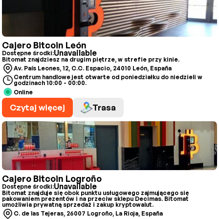
Cajero Bitcoin León
Unavailable
Dostępne środki:
Bitomat znajdziesz na drugim piętrze, w strefie przy kinie.
Av. País Leones, 12, C.C. Espacio, 24010 León, España
Centrum handlowe jest otwarte od poniedziałku do niedzieli w
godzinach 10:00 - 00:00.
Online
Czytaj więcej
Trasa
Cajero Bitcoin Logroño
Unavailable
Dostępne środki:
Bitomat znajduje się obok punktu usługowego zajmującego się
pakowaniem prezentów i na przeciw sklepu Decimas. Bitomat
umożliwia prywatną sprzedaż i zakup kryptowalut.
C. de las Tejeras, 26007 Logroño, La Rioja, España