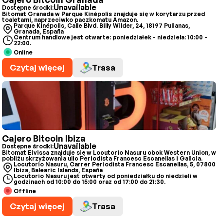
Unavailable
Dostępne środki:
Bitomat Granada w Parque Kinépolis znajduje się w korytarzu przed
toaletami, naprzeciwko paczkomatu Amazon.
Parque Kinépolis, Calle Blvd. Billy Wilder, 24, 18197 Pulianas,
Granada, España
Centrum handlowe jest otwarte: poniedziałek - niedziela: 10:00 -
22:00.
Online
Czytaj więcej
Trasa
Cajero Bitcoin Ibiza
Unavailable
Dostępne środki:
Bitomat Eivissa znajduje się w Locutorio Nasuru obok Western Union, w
pobliżu skrzyżowania ulic Periodista Francesc Escanellas i Galicia.
Locutorio Nasuru, Carrer Periodista Francesc Escanellas, 5, 07800
Ibiza, Balearic Islands, España
Locutorio Nasuru jest otwarty od poniedziałku do niedzieli w
godzinach od 10:00 do 15:00 oraz od 17:00 do 21:30.
Offline
Czytaj więcej
Trasa