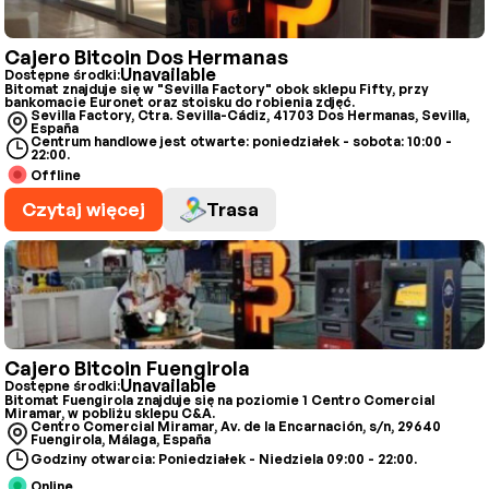
Cajero Bitcoin Dos Hermanas
Unavailable
Dostępne środki:
Bitomat znajduje się w "Sevilla Factory" obok sklepu Fifty, przy
bankomacie Euronet oraz stoisku do robienia zdjęć.
Sevilla Factory, Ctra. Sevilla-Cádiz, 41703 Dos Hermanas, Sevilla,
España
Centrum handlowe jest otwarte: poniedziałek - sobota: 10:00 -
22:00.
Offline
Czytaj więcej
Trasa
Cajero Bitcoin Fuengirola
Unavailable
Dostępne środki:
Bitomat Fuengirola znajduje się na poziomie 1 Centro Comercial
Miramar, w pobliżu sklepu C&A.
Centro Comercial Miramar, Av. de la Encarnación, s/n, 29640
Fuengirola, Málaga, España
Godziny otwarcia: Poniedziałek - Niedziela 09:00 - 22:00.
Online