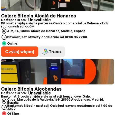
Cajero Bitcoin Alcalá de Henares
Unavailable
Dostępne środki:
Bitomat znajduje się na parterze Centro comercial La Dehesa, obok
ruchomych schodów.
A-2, 34, 28805 Alcalá de Henares, Madrid, España
Bitomat jest otwarty codziennie od 10:00 do 22:00.
Online
Czytaj więcej
Trasa
Cajero Bitcoin Alcobendas
Unavailable
Dostępne środki:
Bankomat Bitcoin znajduje się na stacji benzynowej Galp.
C. del Marqués de la Valdavia, 169, 28100 Alcobendas, Madrid,
España
Bankomat Bitcoin na stacji Galp jest czynny codziennie od 7:00 do
22:00
Offline