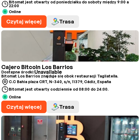
Bitomat jest otwarty od poniedziałku do soboty między 9:00 a
22:00
Online
Czytaj więcej
Trasa
Cajero Bitcoin Los Barrios
Unavailable
Dostępne środki:
Bitomat Los Barrios znajduje się obok restauracji Tagliatella.
C.C Bahia plaza CRT, N-340, s/n, 11379, Cádiz, España
Bitomat jest otwarty codziennie od 08:00 do 24:00.
Online
Czytaj więcej
Trasa