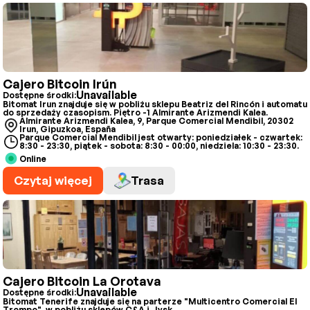
Cajero Bitcoin Irún
Unavailable
Dostępne środki:
Bitomat Irun znajduje się w pobliżu sklepu Beatriz del Rincón i automatu
do sprzedaży czasopism. Piętro -1 Almirante Arizmendi Kalea.
Almirante Arizmendi Kalea, 9, Parque Comercial Mendibil, 20302
Irun, Gipuzkoa, España
Parque Comercial Mendibil jest otwarty: poniedziałek - czwartek:
8:30 - 23:30, piątek - sobota: 8:30 - 00:00, niedziela: 10:30 - 23:30.
Online
Czytaj więcej
Trasa
Cajero Bitcoin La Orotava
Unavailable
Dostępne środki:
Bitomat Tenerife znajduje się na parterze "Multicentro Comercial El
Trompo", w pobliżu sklepów C&A i Jysk.