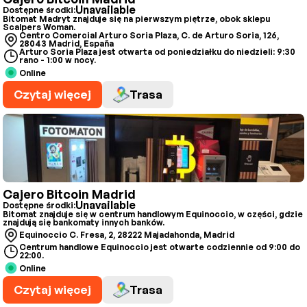
Unavailable
Dostępne środki:
Bitomat Madryt znajduje się na pierwszym piętrze, obok sklepu
Scalpers Woman.
Centro Comercial Arturo Soria Plaza, C. de Arturo Soria, 126,
28043 Madrid, España
Arturo Soria Plaza jest otwarta od poniedziałku do niedzieli: 9:30
rano - 1:00 w nocy.
Online
Czytaj więcej
Trasa
Cajero Bitcoin Madrid
Unavailable
Dostępne środki:
Bitomat znajduje się w centrum handlowym Equinoccio, w części, gdzie
znajdują się bankomaty innych banków.
Equinoccio C. Fresa, 2, 28222 Majadahonda, Madrid
Centrum handlowe Equinoccio jest otwarte codziennie od 9:00 do
22:00.
Online
Czytaj więcej
Trasa