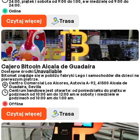
24:00, piątek i sobota od 9:00 do 1:00, a w niedzielę od 9:00 do
24:00.
Online
Czytaj więcej
Trasa
Cajero Bitcoin Alcala de Guadaíra
Unavailable
Dostępne środki:
Bitomat znajduje się w pobliżu fabryki Lego i samochodów dla dzieci na
pierwszym piętrze.
Centro Comercial Los Alcores, Autovia A-92, 41500 Alcala de
Guadaíra, Sevilla
Centrum handlowe jest otwarte: od poniedziałku do piątku w
godzinach od 10:00 am do 12:00 am w soboty i niedziele w
godzinach od 10:00 am do 1:00 am.
Offline
Czytaj więcej
Trasa