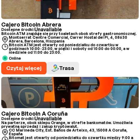
Cajero Bitcoin Abrera
Unavailable
Dostępne środki:
Bitcoin ATM znajduję się przy toaletach obok strefy gastronomicznej.
Montserrat Centre Comercial, Carrer Hostal del Pi, 4, 08630
Abrera, Barcelona, Hiszpania
Bitcoin ATM jest otwarty od poniedziałku do czwartku w
godzinach 10:00–23:00, w piątki i soboty od 10:00 do 00:00, a w
niedziele od 11:00 do 23:00.
Online
Czytaj więcej
Trasa
Cajero Bitcoin A Coruña
Unavailable
Dostępne środki:
Na parterze, obok sklepu Orange, w strefie bankomatów. Umożliwia
prywatną sprzedaż i zakup kryptowalut.
CC Marineda City, Est. Baños de Arteixo, 43, 15008 A Coruña,
España
Bitomat jest otwarty od poniedziałku do czwartku między 9:00 a