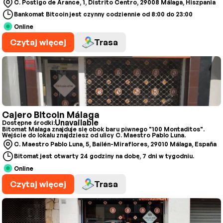
C. Postigo de Arance, 1, Distrito Centro, 29008 Málaga, Hiszpania
Bankomat Bitcoin jest czynny codziennie od 8:00 do 23:00
Online
Czytaj więcej
Trasa
Cajero Bitcoin Málaga
Unavailable
Dostępne środki:
Bitomat Malaga znajduje się obok baru piwnego "100 Montaditos".
Wejście do lokalu znajdziesz od ulicy C. Maestro Pablo Luna.
C. Maestro Pablo Luna, 5, Bailén-Miraflores, 29010 Málaga, España
Bitomat jest otwarty 24 godziny na dobę, 7 dni w tygodniu.
Online
Czytaj więcej
Trasa