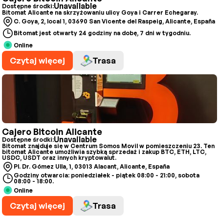
Unavailable
Dostępne środki:
Bitomat Alicante na skrzyżowaniu ulicy Goya i Carrer Echegaray.
C. Goya, 2, local 1, 03690 San Vicente del Raspeig, Alicante, España
Bitomat jest otwarty 24 godziny na dobę, 7 dni w tygodniu.
Online
Czytaj więcej
Trasa
Cajero Bitcoin Alicante
Unavailable
Dostępne środki:
Bitomat znajduje się w Centrum Somos Movil w pomieszczeniu 23. Ten
bitomat Alicante umożliwia szybką sprzedaż i zakup BTC, ETH, LTC,
USDC, USDT oraz innych kryptowalut.
Pl. Dr. Gómez Ulla, 1, 03013 Alacant, Alicante, España
Godziny otwarcia: poniedziałek - piątek 08:00 - 21:00, sobota
08:00 - 18:00.
Online
Czytaj więcej
Trasa