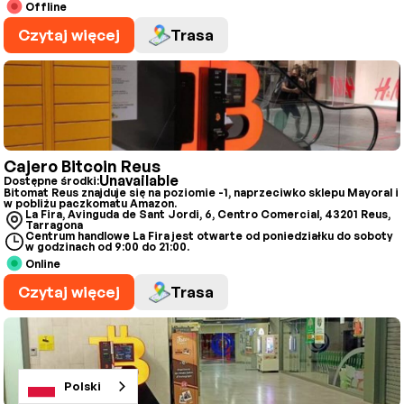
Offline
Czytaj więcej
Trasa
Cajero Bitcoin Reus
Unavailable
Dostępne środki:
Bitomat Reus znajduje się na poziomie -1, naprzeciwko sklepu Mayoral i
w pobliżu paczkomatu Amazon.
La Fira, Avinguda de Sant Jordi, 6, Centro Comercial, 43201 Reus,
Tarragona
Centrum handlowe La Fira jest otwarte od poniedziałku do soboty
w godzinach od 9:00 do 21:00.
Online
Czytaj więcej
Trasa
Polski