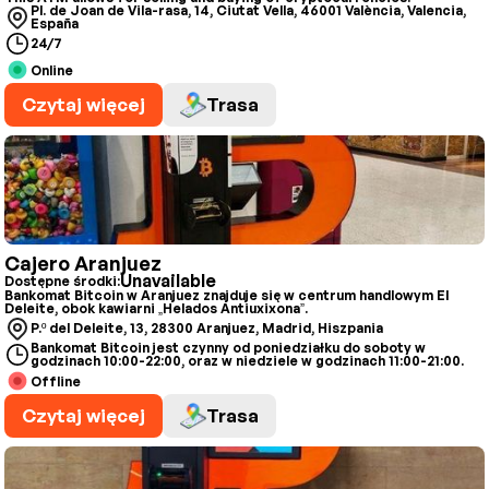
Pl. de Joan de Vila-rasa, 14, Ciutat Vella, 46001 València, Valencia,
España
24/7
Online
Czytaj więcej
Trasa
Cajero Aranjuez
Unavailable
Dostępne środki:
Bankomat Bitcoin w Aranjuez znajduje się w centrum handlowym El
Deleite, obok kawiarni „Helados Antiuxixona”.
P.º del Deleite, 13, 28300 Aranjuez, Madrid, Hiszpania
Bankomat Bitcoin jest czynny od poniedziałku do soboty w
godzinach 10:00-22:00, oraz w niedziele w godzinach 11:00-21:00.
Offline
Czytaj więcej
Trasa