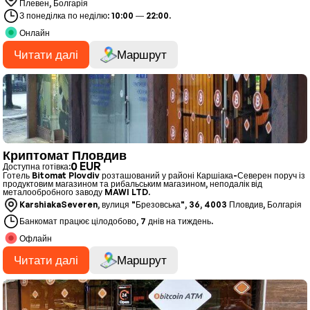
Плевен, Болгарія
З понеділка по неділю: 10:00 — 22:00.
Онлайн
Читати далі
Маршрут
Криптомат Пловдив
0 EUR
Доступна готівка:
Готель Bitomat Plovdiv розташований у районі Каршіака-Северен поруч із
продуктовим магазином та рибальським магазином, неподалік від
металообробного заводу MAWI LTD.
KarshiakaSeveren, вулиця "Брезовська", 36, 4003 Пловдив, Болгарія
Банкомат працює цілодобово, 7 днів на тиждень.
Офлайн
Читати далі
Маршрут