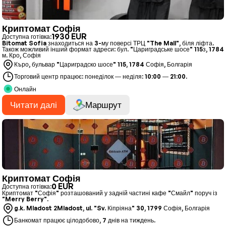
Криптомат Софія
1930 EUR
Доступна готівка:
Bitomat Sofia знаходиться на 3-му поверсі ТРЦ "The Mall", біля ліфта.
Також можливий інший формат адреси: бул. "Цариградське шосе" 115з, 1784
м. Кро, Софія
Къро, бульвар "Цариградско шосе" 115, 1784 Софія, Болгарія
Торговий центр працює: понеділок — неділя: 10:00 — 21:00.
Онлайн
Читати далі
Маршрут
Криптомат Софія
0 EUR
Доступна готівка:
Криптомат "Софія" розташований у задній частині кафе "Смайл" поруч із
"Merry Berry".
g.k. Mladost 2Mladost, ul. "Sv. Кіпріяна" 30, 1799 Софія, Болгарія
Банкомат працює цілодобово, 7 днів на тиждень.