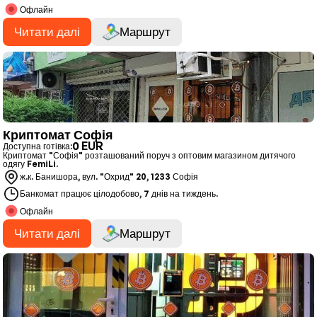
Офлайн
Читати далі
Маршрут
Криптомат Софія
0 EUR
Доступна готівка:
Криптомат "Софія" розташований поруч з оптовим магазином дитячого
одягу FemiLi.
ж.к. Банишора, вул. "Охрид" 20, 1233 Софія
Банкомат працює цілодобово, 7 днів на тиждень.
Офлайн
Читати далі
Маршрут