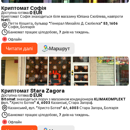
Криптомат Софія
0 EUR
Доступна готівка:
Криптомат Софія знаходиться біля магазину Юліана Скоблева, навпроти
Net1.
Петте Кіошета, бульвар "Генерал Михайло Д. Скобелєв" 53, 1606
Софія, Болгарія
Банкомат працює цілодобово, 7 днів на тиждень.
Офлайн
Читати далі
Маршрут
Криптомат Stara Zagora
0 EUR
Доступна готівка:
Bitomat знаходиться поруч з магазином кондиціонерів KLIMAKOMPLEKT
(вул. "Христо Ботев" 4, 6003 Казанські, Стара Загора).
Казанський, вул. "Христо Ботев" 6А, 6003 Стара Загора, Болгарія
Банкомат працює цілодобово, 7 днів на тиждень.
Офлайн