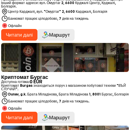
Інший формат адреси: вул. Омуртаг 2, 6600 Крджалі Центр, Крджалі,
Болгарія.
Центр Карджалі, вул. "Омуртаг" 2, 6600 Карджалі, Болгарія
Банкомат працює цілодобово, 7 днів на тиждень
Офлайн
Читати далі
Маршрут
Криптомат Бургас
0 EUR
Доступна готівка:
Криптомат Burgas знаходиться поруч з магазином побутової техніки "ВЪЙ
СЛУЧАЙ".
Dunav, g.k. Брата Міладінова, Брата Міладінова 1, 8001 Бургас, Болгарія
Банкомат працює цілодобово, 7 днів на тиждень.
Офлайн
Читати далі
Маршрут