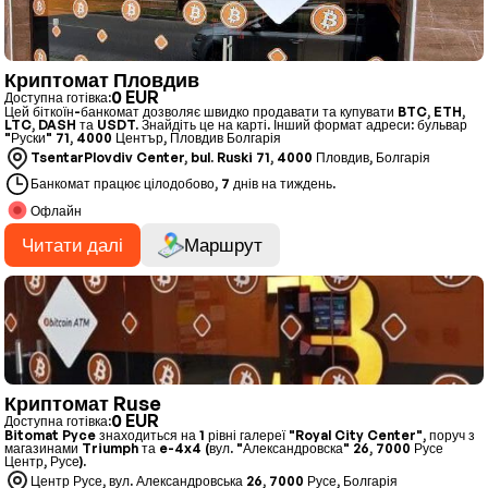
Криптомат Пловдив
0 EUR
Доступна готівка:
Цей біткоїн-банкомат дозволяє швидко продавати та купувати BTC, ETH,
LTC, DASH та USDT. Знайдіть це на карті. Інший формат адреси: бульвар
"Руски" 71, 4000 Център, Пловдив Болгарія
TsentarPlovdiv Center, bul. Ruski 71, 4000 Пловдив, Болгарія
Банкомат працює цілодобово, 7 днів на тиждень.
Офлайн
Читати далі
Маршрут
Криптомат Ruse
0 EUR
Доступна готівка:
Bitomat Pyce знаходиться на 1 рівні галереї "Royal City Center", поруч з
магазинами Triumph та e-4x4 (вул. "Александровска" 26, 7000 Русе
Центр, Русе).
Центр Русе, вул. Александровська 26, 7000 Русе, Болгарія