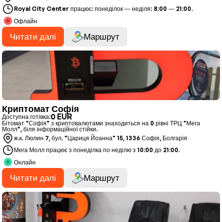
Royal City Center працює: понеділок — неділя: 8:00 — 21:00.
Офлайн
Читати далі
Маршрут
Криптомат Софія
0 EUR
Доступна готівка:
Бітомат "Софія" з криптовалютами знаходиться на 0 рівні ТРЦ "Мега
Молл", біля інформаційної стійки.
ж.к. Люлин 7, бул. "Цариця Йоанна" 15, 1336 Софія, Болгарія
Мега Молл працює з понеділка по неділю з 10:00 до 21:00.
Онлайн
Читати далі
Маршрут