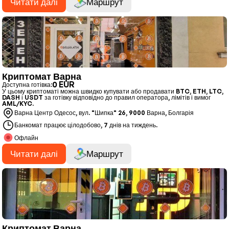
Читати далі
Маршрут
Криптомат Варна
0 EUR
Доступна готівка:
У цьому криптоматі можна швидко купувати або продавати BTC, ETH, LTC,
DASH і USDT за готівку відповідно до правил оператора, лімітів і вимог
AML/KYC.
Варна Центр Одесос, вул. "Шипка" 26, 9000 Варна, Болгарія
Банкомат працює цілодобово, 7 днів на тиждень.
Офлайн
Читати далі
Маршрут
Криптомат Варна