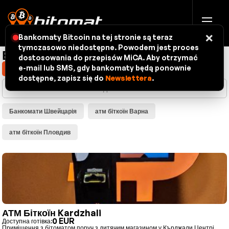
×
Bankomaty Bitcoin na tej stronie są teraz
tymczasowo niedostępne. Powodem jest proces
Банкомати — карта
dostosowania do przepisów MiCA. Aby otrzymać
e-mail lub SMS, gdy bankomaty będą ponownie
Показати моє місцезнаходження
dostępne, zapisz się do
Newslettera
.
Банкомати Швейцарія
атм біткоїн Варна
атм біткоїн Пловдив
АТМ Біткоїн Kardzhali
0 EUR
Доступна готівка:
Приміщення з бітоматом поруч з дитячим магазином у Кърджали Центрі.