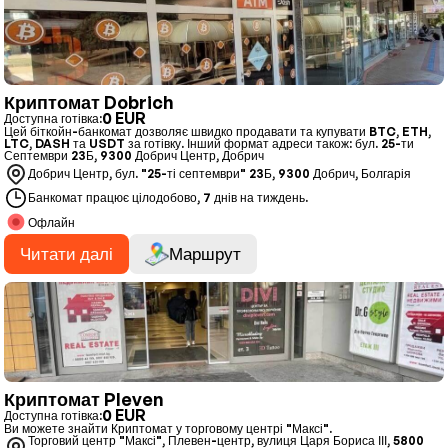
Криптомат Dobrich
0 EUR
Доступна готівка:
Цей біткойн-банкомат дозволяє швидко продавати та купувати BTC, ETH,
LTC, DASH та USDT за готівку. Інший формат адреси також: бул. 25-ти
Септември 23Б, 9300 Добрич Центр, Добрич
Добрич Центр, бул. "25-ті септември" 23Б, 9300 Добрич, Болгарія
Банкомат працює цілодобово, 7 днів на тиждень.
Офлайн
Читати далі
Маршрут
Криптомат Pleven
0 EUR
Доступна готівка:
Ви можете знайти Криптомат у торговому центрі "Максі".
Торговий центр "Максі", Плевен-центр, вулиця Царя Бориса ІІІ, 5800