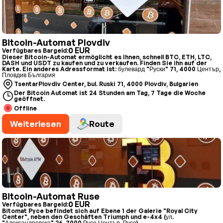
Bitcoin-Automat Plovdiv
0 EUR
Verfügbares Bargeld:
Dieser Bitcoin-Automat ermöglicht es Ihnen, schnell BTC, ETH, LTC,
DASH und USDT zu kaufen und zu verkaufen. Finden Sie ihn auf der
Karte. Ein anderes Adressformat ist: булевард "Руски" 71, 4000 Център,
Пловдив България
TsentarPlovdiv Center, bul. Ruski 71, 4000 Plovdiv, Bulgarien
Der Bitcoin Automat ist 24 Stunden am Tag, 7 Tage die Woche
geöffnet.
Offline
Weiterlesen
Route
Bitcoin-Automat Ruse
0 EUR
Verfügbares Bargeld:
Bitomat Pyce befindet sich auf Ebene 1 der Galerie "Royal City
Center", neben den Geschäften Triumph und e-4x4 (ул.
"Александровска" 26, 7000 Русе Център, Русе).