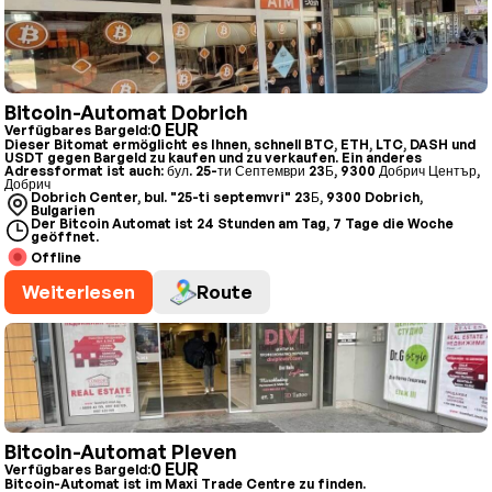
Bitcoin-Automat Dobrich
0 EUR
Verfügbares Bargeld:
Dieser Bitomat ermöglicht es Ihnen, schnell BTC, ETH, LTC, DASH und
USDT gegen Bargeld zu kaufen und zu verkaufen. Ein anderes
Adressformat ist auch: бул. 25-ти Септември 23Б, 9300 Добрич Център,
Добрич
Dobrich Center, bul. "25-ti septemvri" 23Б, 9300 Dobrich,
Bulgarien
Der Bitcoin Automat ist 24 Stunden am Tag, 7 Tage die Woche
geöffnet.
Offline
Weiterlesen
Route
Bitcoin-Automat Pleven
0 EUR
Verfügbares Bargeld:
Bitcoin-Automat ist im Maxi Trade Centre zu finden.