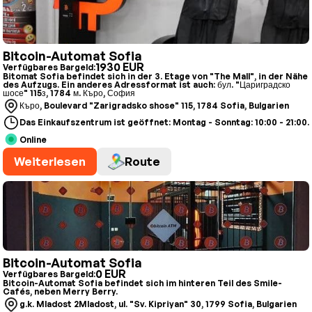
Bitcoin-Automat Sofia
1930 EUR
Verfügbares Bargeld:
Bitomat Sofia befindet sich in der 3. Etage von "The Mall", in der Nähe
des Aufzugs. Ein anderes Adressformat ist auch: бул. "Цариградско
шосе" 115з, 1784 м. Къро, София
Къро, Boulevard "Zarigradsko shose" 115, 1784 Sofia, Bulgarien
Das Einkaufszentrum ist geöffnet: Montag - Sonntag: 10:00 - 21:00.
Online
Weiterlesen
Route
Bitcoin-Automat Sofia
0 EUR
Verfügbares Bargeld:
Bitcoin-Automat Sofia befindet sich im hinteren Teil des Smile-
Cafés, neben Merry Berry.
g.k. Mladost 2Mladost, ul. "Sv. Kipriyan" 30, 1799 Sofia, Bulgarien