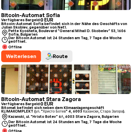
Bitcoin-Automat Sofia
0 EUR
Verfügbares Bargeld:
Bitcoin-Automat Sofia befindet sich in der Nähe des Geschäfts von
Julian Skoblev, gegenüber von Net1.
Pette Kyosheta, Boulevard "General Mihail D. Skobelev" 53, 1606
Sofia, Bulgarien
Der Bitcoin Automat ist 24 Stunden am Tag, 7 Tage die Woche
geöffnet.
Offline
Weiterlesen
Route
Bitcoin-Automat Stara Zagora
0 EUR
Verfügbares Bargeld:
Bitomat befindet sich neben dem Klimaanlagengeschäft
KLIMAKOMPLEKT (ул. "Христо Ботев" 4, 6003 Казански, Стара Загора).
Kazanski, ul. "Hristo Botev" 6А, 6003 Stara Zagora, Bulgarien
Der Bitcoin Automat ist 24 Stunden am Tag, 7 Tage die Woche
geöffnet.
Offline