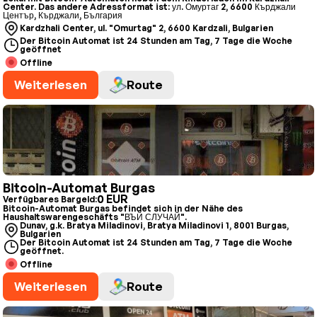
Center. Das andere Adressformat ist: ул. Омуртаг 2, 6600 Кърджали
Център, Кърджали, България
Kardzhali Center, ul. "Omurtag" 2, 6600 Kardzali, Bulgarien
Der Bitcoin Automat ist 24 Stunden am Tag, 7 Tage die Woche
geöffnet
Offline
Weiterlesen
Route
Bitcoin-Automat Burgas
0 EUR
Verfügbares Bargeld:
Bitcoin-Automat Burgas befindet sich in der Nähe des
Haushaltswarengeschäfts "ВЪЙ СЛУЧАЙ".
Dunav, g.k. Bratya Miladinovi, Bratya Miladinovi 1, 8001 Burgas,
Bulgarien
Der Bitcoin Automat ist 24 Stunden am Tag, 7 Tage die Woche
geöffnet.
Offline
Weiterlesen
Route