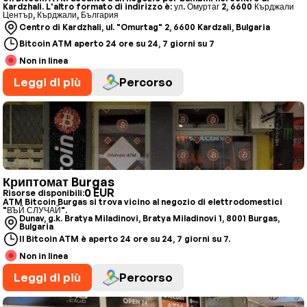
Kardzhali. L'altro formato di indirizzo è: ул. Омуртаг 2, 6600 Кърджали
Център, Кърджали, България
Centro di Kardzhali, ul. "Omurtag" 2, 6600 Kardzali, Bulgaria
Bitcoin ATM aperto 24 ore su 24, 7 giorni su 7
Non in linea
Leggi di più
Percorso
Криптомат Burgas
0 EUR
Risorse disponibili:
ATM Bitcoin Burgas si trova vicino al negozio di elettrodomestici
"ВЪЙ СЛУЧАЙ".
Dunav, g.k. Bratya Miladinovi, Bratya Miladinovi 1, 8001 Burgas,
Bulgaria
Il Bitcoin ATM è aperto 24 ore su 24, 7 giorni su 7.
Non in linea
Leggi di più
Percorso