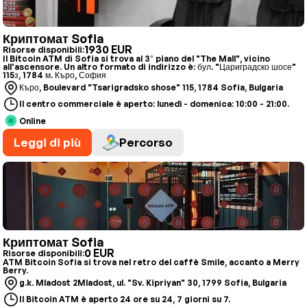
Криптомат Sofia
1930 EUR
Risorse disponibili:
Il Bitcoin ATM di Sofia si trova al 3° piano del "The Mall", vicino
all'ascensore. Un altro formato di indirizzo è: бул. "Цариградско шосе"
115з, 1784 м. Къро, София
Къро, Boulevard "Tsarigradsko shose" 115, 1784 Sofia, Bulgaria
Il centro commerciale è aperto: lunedì - domenica: 10:00 - 21:00.
Online
Leggi di più
Percorso
Криптомат Sofia
0 EUR
Risorse disponibili:
ATM Bitcoin Sofia si trova nel retro del caffè Smile, accanto a Merry
Berry.
g.k. Mladost 2Mladost, ul. "Sv. Kipriyan" 30, 1799 Sofia, Bulgaria
Il Bitcoin ATM è aperto 24 ore su 24, 7 giorni su 7.