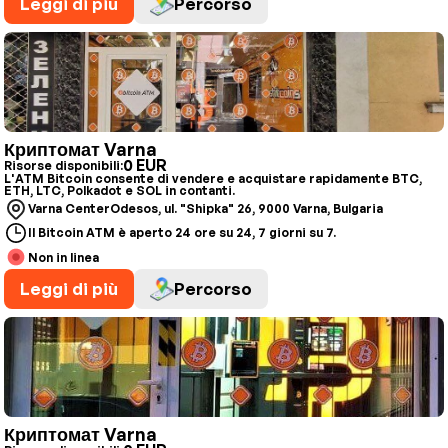
Leggi di più
Percorso
Криптомат Varna
0 EUR
Risorse disponibili:
L'ATM Bitcoin consente di vendere e acquistare rapidamente BTC,
ETH, LTC, Polkadot e SOL in contanti.
Varna CenterOdesos, ul. "Shipka" 26, 9000 Varna, Bulgaria
Il Bitcoin ATM è aperto 24 ore su 24, 7 giorni su 7.
Non in linea
Leggi di più
Percorso
Криптомат Varna