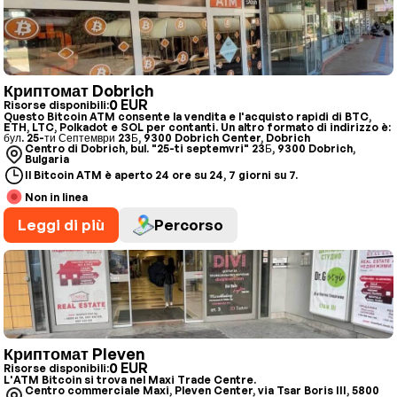
Криптомат Dobrich
0 EUR
Risorse disponibili:
Questo Bitcoin ATM consente la vendita e l'acquisto rapidi di BTC,
ETH, LTC, Polkadot e SOL per contanti. Un altro formato di indirizzo è:
бул. 25-ти Септември 23Б, 9300 Dobrich Center, Dobrich
Centro di Dobrich, bul. "25-ti septemvri" 23Б, 9300 Dobrich,
Bulgaria
Il Bitcoin ATM è aperto 24 ore su 24, 7 giorni su 7.
Non in linea
Leggi di più
Percorso
Криптомат Pleven
0 EUR
Risorse disponibili:
L'ATM Bitcoin si trova nel Maxi Trade Centre.
Centro commerciale Maxi, Pleven Center, via Tsar Boris III, 5800