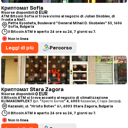
Криптомат Sofia
0 EUR
Risorse disponibili:
ATM Bitcoin Sofia si trova vicino al negozio di Julian Skoblev, di
fronte a Net1.
Pette Kyosheta, Boulevard "General Mihail D. Skobelev" 53, 1606
Sofia, Bulgaria
Il Bitcoin ATM è aperto 24 ore su 24, 7 giorni su 7.
Non in linea
Leggi di più
Percorso
Криптомат Stara Zagora
0 EUR
Risorse disponibili:
Il Bitcoin ATM si trova accanto al negozio di climatizzazione
KLIMAKOMPLEKT (ул. "Христо Ботев" 4, 6003 Казански, Стара Загора).
Kazanski, ul. "Hristo Botev" 6А, 6003 Stara Zagora, Bulgaria
Il Bitcoin ATM è aperto 24 ore su 24, 7 giorni su 7.
Non in linea