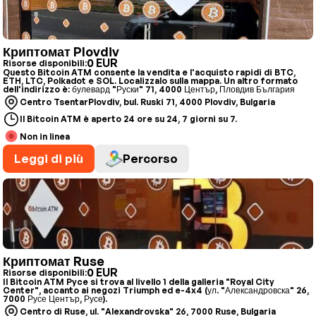
Криптомат Plovdiv
0 EUR
Risorse disponibili:
Questo Bitcoin ATM consente la vendita e l'acquisto rapidi di BTC,
ETH, LTC, Polkadot e SOL. Localizzalo sulla mappa. Un altro formato
dell'indirizzo è: булевард "Руски" 71, 4000 Център, Пловдив България
Centro TsentarPlovdiv, bul. Ruski 71, 4000 Plovdiv, Bulgaria
Il Bitcoin ATM è aperto 24 ore su 24, 7 giorni su 7.
Non in linea
Leggi di più
Percorso
Криптомат Ruse
0 EUR
Risorse disponibili:
Il Bitcoin ATM Pyce si trova al livello 1 della galleria "Royal City
Center", accanto ai negozi Triumph ed e-4x4 (ул. "Александровска" 26,
7000 Русе Център, Русе).
Centro di Ruse, ul. "Alexandrovska" 26, 7000 Ruse, Bulgaria