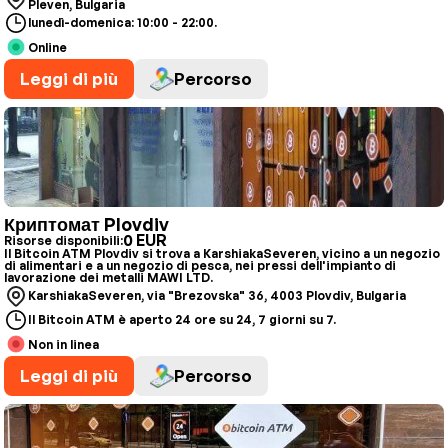
Pleven, Bulgaria
lunedì-domenica: 10:00 - 22:00.
Online
Leggi di più
Percorso
Криптомат Plovdiv
0 EUR
Risorse disponibili:
Il Bitcoin ATM Plovdiv si trova a KarshiakaSeveren, vicino a un negozio
di alimentari e a un negozio di pesca, nei pressi dell'impianto di
lavorazione dei metalli MAWI LTD.
KarshiakaSeveren, via "Brezovska" 36, 4003 Plovdiv, Bulgaria
Il Bitcoin ATM è aperto 24 ore su 24, 7 giorni su 7.
Non in linea
Leggi di più
Percorso