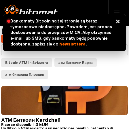
×
Bankomaty Bitcoin na tej stronie są teraz
tymczasowo niedostępne. Powodem jest proces
Bitcoin ATM mappa
dostosowania do przepisów MiCA. Aby otrzymać
e-mail lub SMS, gdy bankomaty będą ponownie
Mostra la mia posizione
dostępne, zapisz się do
Newslettera
.
Bitcoin ATM in Svizzera
атм биткоини Варна
атм биткоини Пловдив
АТМ Биткоин Kardzhali
0 EUR
Risorse disponibili:
Un Bitcoin ATM accanto a un negozio per bambini nel centro di