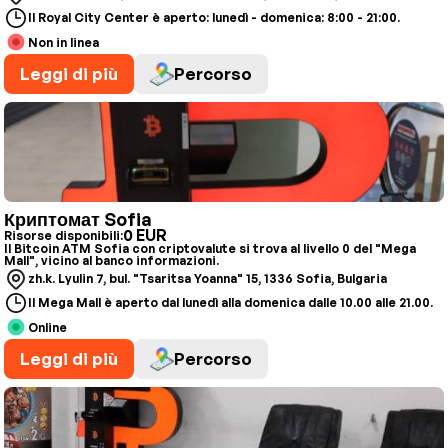
Il Royal City Center è aperto: lunedì - domenica: 8:00 - 21:00.
Non in linea
Leggi di più
Percorso
Криптомат Sofia
0 EUR
Risorse disponibili:
Il Bitcoin ATM Sofia con criptovalute si trova al livello 0 del "Mega
Mall", vicino al banco informazioni.
zh.k. Lyulin 7, bul. "Tsaritsa Yoanna" 15, 1336 Sofia, Bulgaria
Il Mega Mall è aperto dal lunedì alla domenica dalle 10.00 alle 21.00.
Online
Leggi di più
Percorso