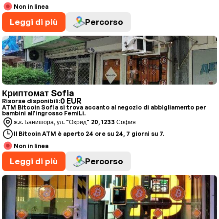
Non in linea
Leggi di più
Percorso
Криптомат Sofia
0 EUR
Risorse disponibili:
ATM Bitcoin Sofia si trova accanto al negozio di abbigliamento per
bambini all'ingrosso FemiLi.
ж.к. Банишора, ул. "Охрид" 20, 1233 София
Il Bitcoin ATM è aperto 24 ore su 24, 7 giorni su 7.
Non in linea
Leggi di più
Percorso