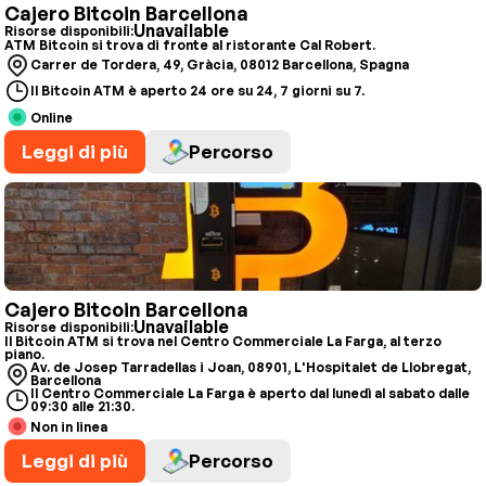
Cajero Bitcoin Barcellona
Unavailable
Risorse disponibili:
ATM Bitcoin si trova di fronte al ristorante Cal Robert.
Carrer de Tordera, 49, Gràcia, 08012 Barcellona, Spagna
Il Bitcoin ATM è aperto 24 ore su 24, 7 giorni su 7.
Online
Leggi di più
Percorso
Cajero Bitcoin Barcellona
Unavailable
Risorse disponibili:
Il Bitcoin ATM si trova nel Centro Commerciale La Farga, al terzo
piano.
Av. de Josep Tarradellas i Joan, 08901, L'Hospitalet de Llobregat,
Barcellona
Il Centro Commerciale La Farga è aperto dal lunedì al sabato dalle
09:30 alle 21:30.
Non in linea
Leggi di più
Percorso