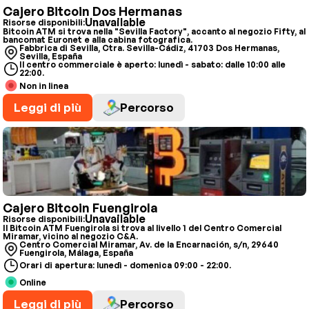
Cajero Bitcoin Dos Hermanas
Unavailable
Risorse disponibili:
Bitcoin ATM si trova nella "Sevilla Factory", accanto al negozio Fifty, al
bancomat Euronet e alla cabina fotografica.
Fabbrica di Sevilla, Ctra. Sevilla-Cádiz, 41703 Dos Hermanas,
Sevilla, España
Il centro commerciale è aperto: lunedì - sabato: dalle 10:00 alle
22:00.
Non in linea
Leggi di più
Percorso
Cajero Bitcoin Fuengirola
Unavailable
Risorse disponibili:
Il Bitcoin ATM Fuengirola si trova al livello 1 del Centro Comercial
Miramar, vicino al negozio C&A.
Centro Comercial Miramar, Av. de la Encarnación, s/n, 29640
Fuengirola, Málaga, España
Orari di apertura: lunedì - domenica 09:00 - 22:00.
Online
Leggi di più
Percorso