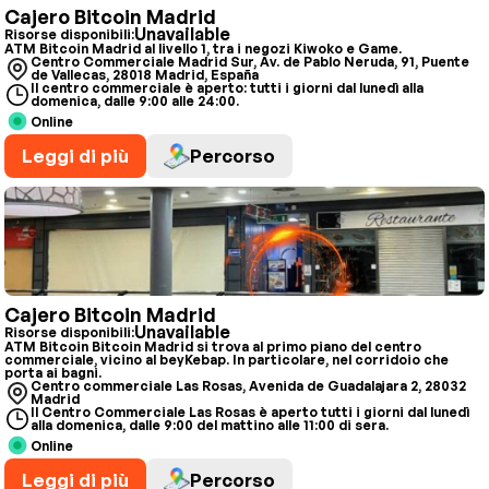
Cajero Bitcoin Madrid
Unavailable
Risorse disponibili:
ATM Bitcoin Madrid al livello 1, tra i negozi Kiwoko e Game.
Centro Commerciale Madrid Sur, Av. de Pablo Neruda, 91, Puente
de Vallecas, 28018 Madrid, España
Il centro commerciale è aperto: tutti i giorni dal lunedì alla
domenica, dalle 9:00 alle 24:00.
Online
Leggi di più
Percorso
Cajero Bitcoin Madrid
Unavailable
Risorse disponibili:
ATM Bitcoin Bitcoin Madrid si trova al primo piano del centro
commerciale, vicino al beyKebap. In particolare, nel corridoio che
porta ai bagni.
Centro commerciale Las Rosas, Avenida de Guadalajara 2, 28032
Madrid
Il Centro Commerciale Las Rosas è aperto tutti i giorni dal lunedì
alla domenica, dalle 9:00 del mattino alle 11:00 di sera.
Online
Leggi di più
Percorso