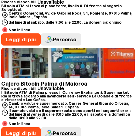
Unavailable
Risorse disponibili:
Bitcoin ATM si trova al piano terra, livello 0. Di fronte al negozio
Soloptical.
Centro Comercial, Av. de Gabriel Roca, 54, Poniente, 07015 Palma,
Isole Baleari, España
dal lunedì al sabato, dalle 9:00 alle 22:00. La domenica: chiuso.
Non in linea
Leggi di più
Percorso
Cajero Bitcoin Palma di Maiorca
Unavailable
Risorse disponibili:
Il Bitcoin ATM di Palma presso il Currency Exchange & Supermarket
Ria si trova accanto alla lavanderia self-service La Colada e di fronte
al ristorante Las Cañas.
Cambio valuta e supermercato, Carrer General Ricardo Ortega,
14, 07006 Palma, Isole Baleari, España
Il cambio valuta e il supermercato sono aperti nei seguenti orari:
dal lunedì al venerdì dalle 8:00 alle 22:00, e il sabato e la domenica
dalle 10:00 alle 22:00.
Non in linea
Leggi di più
Percorso