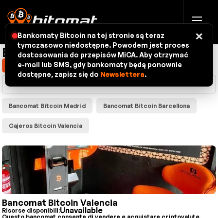
×
Bankomaty Bitcoin na tej stronie są teraz
tymczasowo niedostępne. Powodem jest proces
Bitcoin ATM mappa
dostosowania do przepisów MiCA. Aby otrzymać
e-mail lub SMS, gdy bankomaty będą ponownie
Mostra la mia posizione
dostępne, zapisz się do
Newslettera
.
Bancomat Bitcoin Madrid
Bancomat Bitcoin Barcellona
Cajeros Bitcoin Valencia
Bancomat Bitcoin Valencia
Unavailable
Risorse disponibili:
Questo bancomat consente di vendere e acquistare criptovalute.