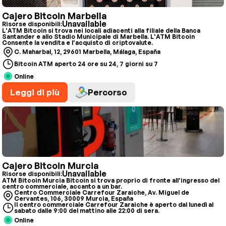
Cajero Bitcoin Marbella
Unavailable
Risorse disponibili:
L'ATM Bitcoin si trova nei locali adiacenti alla filiale della Banca
Santander e allo Stadio Municipale di Marbella. L'ATM Bitcoin
Consente la vendita e l'acquisto di criptovalute.
C. Maharbal, 12, 29601 Marbella, Málaga, España
Bitcoin ATM aperto 24 ore su 24, 7 giorni su 7
Online
Leggi di più
Percorso
Cajero Bitcoin Murcia
Unavailable
Risorse disponibili:
ATM Bitcoin Murcia Bitcoin si trova proprio di fronte all'ingresso del
centro commerciale, accanto a un bar.
Centro Commerciale Carrefour Zaraiche, Av. Miguel de
Cervantes, 106, 30009 Murcia, España
Il centro commerciale Carrefour Zaraiche è aperto dal lunedì al
sabato dalle 9:00 del mattino alle 22:00 di sera.
Online