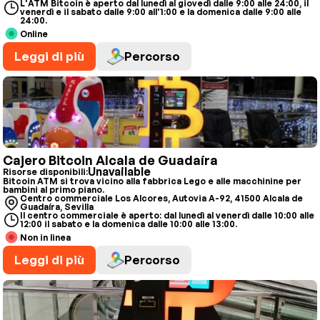
L'ATM Bitcoin è aperto dal lunedì al giovedì dalle 9:00 alle 24:00, il
venerdì e il sabato dalle 9:00 all'1:00 e la domenica dalle 9:00 alle
24:00.
Online
Leggi di più
Percorso
Cajero Bitcoin Alcala de Guadaíra
Unavailable
Risorse disponibili:
Bitcoin ATM si trova vicino alla fabbrica Lego e alle macchinine per
bambini al primo piano.
Centro commerciale Los Alcores, Autovia A-92, 41500 Alcala de
Guadaíra, Sevilla
Il centro commerciale è aperto: dal lunedì al venerdì dalle 10:00 alle
12:00 il sabato e la domenica dalle 10:00 alle 13:00.
Non in linea
Leggi di più
Percorso