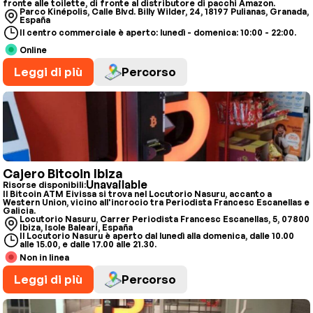
fronte alle toilette, di fronte al distributore di pacchi Amazon.
Parco Kinépolis, Calle Blvd. Billy Wilder, 24, 18197 Pulianas, Granada,
España
Il centro commerciale è aperto: lunedì - domenica: 10:00 - 22:00.
Online
Leggi di più
Percorso
Cajero Bitcoin Ibiza
Unavailable
Risorse disponibili:
Il Bitcoin ATM Eivissa si trova nel Locutorio Nasuru, accanto a
Western Union, vicino all'incrocio tra Periodista Francesc Escanellas e
Galicia.
Locutorio Nasuru, Carrer Periodista Francesc Escanellas, 5, 07800
Ibiza, Isole Baleari, España
Il Locutorio Nasuru è aperto dal lunedì alla domenica, dalle 10.00
alle 15.00, e dalle 17.00 alle 21.30.
Non in linea
Leggi di più
Percorso