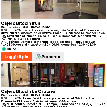
Cajero Bitcoin Irún
Unavailable
Risorse disponibili:
Il Bitcoin ATM Irun si trova vicino al negozio Beatriz del Rincón e al
distributore automatico di riviste. Piano -1 Almirante Arizmendi Kalea.
Almirante Arizmendi Kalea, 9, Parque Comercial Mendibil, 20302
Irun, Gipuzkoa, España
Il Parque Comercial Mendibil è aperto: lunedì - giovedì: 8:30 -
23:30, venerdì - sabato: 8:30 - 00:00, domenica: 10:30 - 23:30.
Online
Leggi di più
Percorso
Cajero Bitcoin La Orotava
Unavailable
Risorse disponibili:
Il Bitcoin ATM Tenerife si trova al piano terra del "Multicentro
Comercial El Trompo", vicino ai negozi C&A e Jysk.
Multicentro Comercial El Trompo, C. Molinos de Gofio, 2, 38312 La
Orotava, Santa Cruz de Tenerife, España