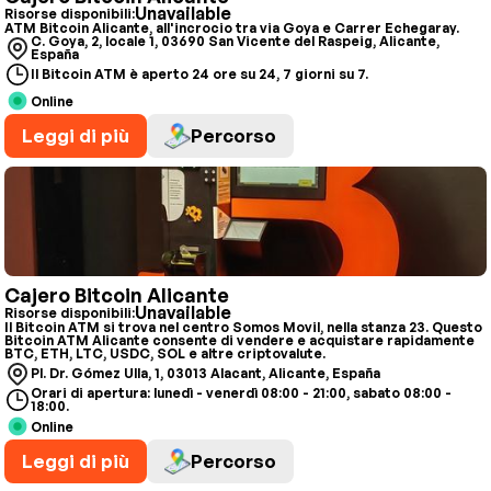
Unavailable
Risorse disponibili:
ATM Bitcoin Alicante, all'incrocio tra via Goya e Carrer Echegaray.
C. Goya, 2, locale 1, 03690 San Vicente del Raspeig, Alicante,
España
Il Bitcoin ATM è aperto 24 ore su 24, 7 giorni su 7.
Online
Leggi di più
Percorso
Cajero Bitcoin Alicante
Unavailable
Risorse disponibili:
Il Bitcoin ATM si trova nel centro Somos Movil, nella stanza 23. Questo
Bitcoin ATM Alicante consente di vendere e acquistare rapidamente
BTC, ETH, LTC, USDC, SOL e altre criptovalute.
Pl. Dr. Gómez Ulla, 1, 03013 Alacant, Alicante, España
Orari di apertura: lunedì - venerdì 08:00 - 21:00, sabato 08:00 -
18:00.
Online
Leggi di più
Percorso