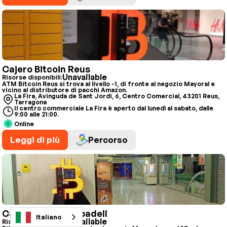
Cajero Bitcoin Reus
Unavailable
Risorse disponibili:
ATM Bitcoin Reus si trova al livello -1, di fronte al negozio Mayoral e
vicino al distributore di pacchi Amazon.
La Fira, Avinguda de Sant Jordi, 6, Centro Comercial, 43201 Reus,
Tarragona
Il centro commerciale La Fira è aperto dal lunedì al sabato, dalle
9:00 alle 21:00.
Online
Leggi di più
Percorso
Cajero Bitcoin Sabadell
Italiano
Unavailable
Risorse disponibili: