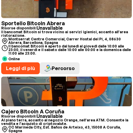
Sportello Bitcoin Abrera
Unavailable
Risorse disponibili:
Il bancomat Bitcoin si trova vicino ai servizi igienici, accanto all'area
ristorazione.
Montserrat Centre Comercial, Carrer Hostal del Pi, 4, 08630
Abrera, Barcellona, Spagna
Il bancomat Bitcoin è aperto dal lunedì al giovedì dalle 10:00 alle
23:00, il venerdì e il sabato dalle 10:00 alle 00:00 e la domenica dalle
11:00 alle 23:00.
Online
Leggi di più
Percorso
Cajero Bitcoin A Coruña
Unavailable
Risorse disponibili:
Al piano terra, accanto al negozio Orange, nell'area ATM. Consente la
vendita e l'acquisto di criptovalute.
CC Marineda City, Est. Baños de Arteixo, 43, 15008 A Coruña,
Spagna