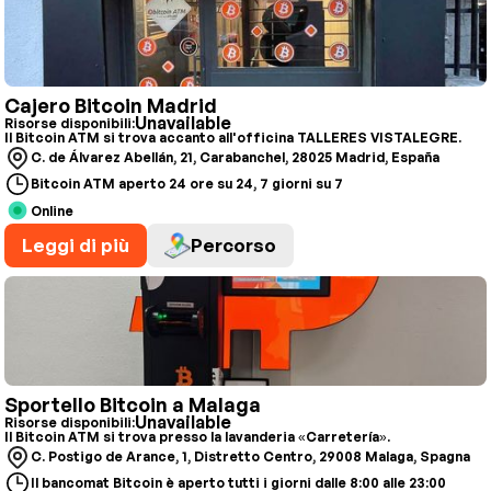
Cajero Bitcoin Madrid
Unavailable
Risorse disponibili:
Il Bitcoin ATM si trova accanto all'officina TALLERES VISTALEGRE.
C. de Álvarez Abellán, 21, Carabanchel, 28025 Madrid, España
Bitcoin ATM aperto 24 ore su 24, 7 giorni su 7
Online
Leggi di più
Percorso
Sportello Bitcoin a Malaga
Unavailable
Risorse disponibili:
Il Bitcoin ATM si trova presso la lavanderia «Carretería».
C. Postigo de Arance, 1, Distretto Centro, 29008 Malaga, Spagna
Il bancomat Bitcoin è aperto tutti i giorni dalle 8:00 alle 23:00