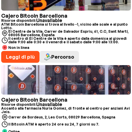
Cajero Bitcoin Barcellona
Unavailable
Risorse disponibili:
ATM Bitcoin Barcellona si trova al livello -1, vicino alle scale e al punto
Lotto.
El Centre de la Vila, Carrer de Salvador Espriu, 61, C.C, Sant Martí,
08005 Barcellona, España
Il centro di El Centre de la Vila è aperto dalla domenica al giovedì
dalle 9:00 alle 0:30 e il venerdì e il sabato dalle 9:00 alle 13:00.
Non in linea
Leggi di più
Percorso
Cajero Bitcoin Barcellona
Unavailable
Risorse disponibili:
Accanto alla farmacia Nuria Gomez, di fronte al centro per anziani Avi
Jeis.
Carrer de Bordeus, 2, Les Corts, 08029 Barcellona, Spagna
Il Bitcoin ATM è aperto 24 ore su 24, 7 giorni su 7.
Online