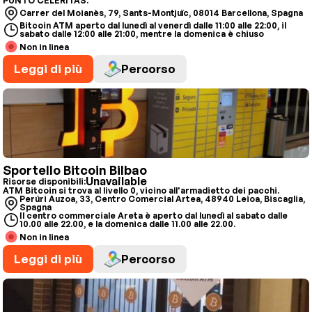
PUNTO CELERITAS.
Carrer del Moianès, 79, Sants-Montjuïc, 08014 Barcellona, Spagna
Bitcoin ATM aperto dal lunedì al venerdì dalle 11:00 alle 22:00, il
sabato dalle 12:00 alle 21:00, mentre la domenica è chiuso
Non in linea
Leggi di più
Percorso
Sportello Bitcoin Bilbao
Unavailable
Risorse disponibili:
ATM Bitcoin si trova al livello 0, vicino all'armadietto dei pacchi.
Perúri Auzoa, 33, Centro Comercial Artea, 48940 Leioa, Biscaglia,
Spagna
Il centro commerciale Areta è aperto dal lunedì al sabato dalle
10.00 alle 22.00, e la domenica dalle 11.00 alle 22.00.
Non in linea
Leggi di più
Percorso