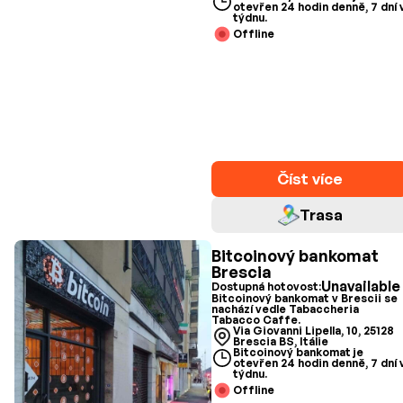
otevřen 24 hodin denně, 7 dní 
týdnu.
Offline
Číst více
Trasa
Bitcoinový bankomat
Brescia
Unavailable
Dostupná hotovost:
Bitcoinový bankomat v Brescii se
nachází vedle Tabaccheria
Tabacco Caffe.
Via Giovanni Lipella, 10, 25128
Brescia BS, Itálie
Bitcoinový bankomat je
otevřen 24 hodin denně, 7 dní 
týdnu.
Offline