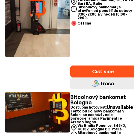
Bari BA, Itálie
Bitcoinový bankomat je
otevřen od pondělí do soboty
8:00-21:00 a v neděli 10:00-
21:00.
Offline
Číst více
Trasa
Bitcoinový bankomat
Bologna
Unavailable
Dostupná hotovost:
Tento bitcoinový bankomat v
Boloni se nachází vedle
Borgoceramica Pavimenti e
Arredo Bagno.
Via Emilia Ponente, 345/D,
40132 Bologna BO, Itálie
Bitcoinový bankomat je