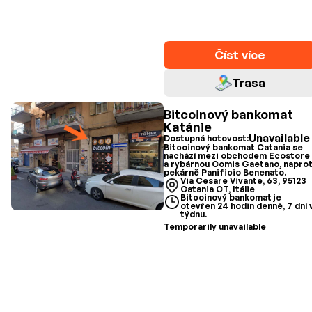
Číst více
Trasa
Bitcoinový bankomat
Katánie
Unavailable
Dostupná hotovost:
Bitcoinový bankomat Catania se
nachází mezi obchodem Ecostore
a rybárnou Comis Gaetano, naprot
pekárně Panificio Benenato.
Via Cesare Vivante, 63, 95123
Catania CT, Itálie
Bitcoinový bankomat je
otevřen 24 hodin denně, 7 dní 
týdnu.
Temporarily unavailable