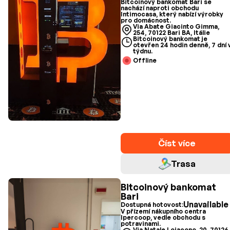
Bitcoinový bankomat Bari se
nachází naproti obchodu
Intimocasa, který nabízí výrobky
pro domácnost.
Via Abate Giacinto Gimma,
254, 70122 Bari BA, Itálie
Bitcoinový bankomat je
otevřen 24 hodin denně, 7 dní 
týdnu.
Offline
Číst více
Trasa
Bitcoinový bankomat
Bari
Unavailable
Dostupná hotovost:
V přízemí nákupního centra
Ipercoop, vedle obchodu s
potravinami.
Via Natale Loiacono, 20, 70126