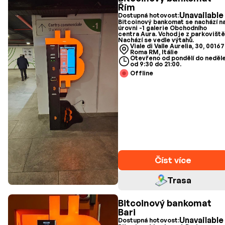
Řím
Unavailable
Dostupná hotovost:
Bitcoinový bankomat se nachází n
úrovni -1 galerie Obchodního
centra Aura. Vchod je z parkoviště
Nachází se vedle výtahů.
Viale di Valle Aurelia, 30, 00167
Roma RM, Itálie
Otevřeno od pondělí do neděl
od 9:30 do 21:00.
Offline
Číst více
Trasa
Bitcoinový bankomat
Bari
Unavailable
Dostupná hotovost: