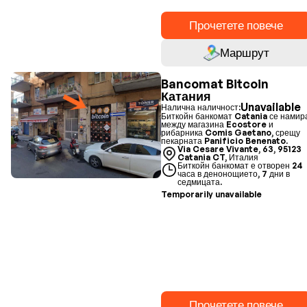
Прочетете повече
Маршрут
Bancomat Bitcoin
Катания
Unavailable
Налична наличност:
Биткойн банкомат Catania се намир
между магазина Ecostore и
рибарника Comis Gaetano, срещу
пекарната Panificio Benenato.
Via Cesare Vivante, 63, 95123
Catania CT, Италия
Биткойн банкомат е отворен 24
часа в денонощието, 7 дни в
седмицата.
Temporarily unavailable
Прочетете повече