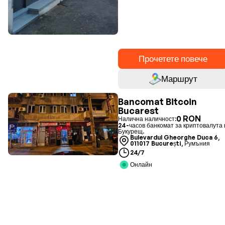
Прочетете повече
Маршрут
Bancomat Bitcoin
Bucarest
0 RON
Налична наличност:
24-часов банкомат за криптовалута 
Букурещ.
Bulevardul Gheorghe Duca 6,
011017 București, Румъния
24/7
Онлайн