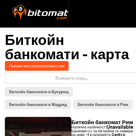
Биткойн
банкомати - карта
Покажи местоположението ми
Биткойн банкомати в Букурещ
Биткойн банкомати в Мадрид
Биткойн банкомати в Рим
Биткойн банкомат Рим
Unavailable
Налична наличност:
Банкоматът за биткойни се намира
на ниво -1 в галерията Centro