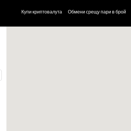
Купи криптовалута
Обмени срещу пари в брой