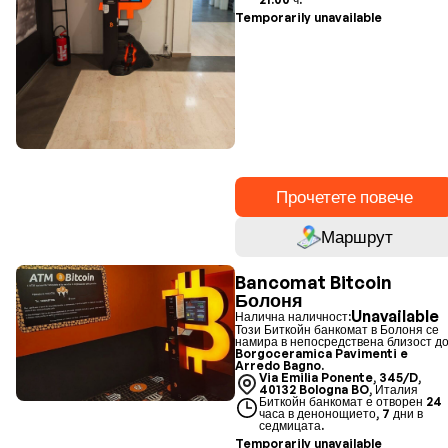
Temporarily unavailable
Прочетете повече
Маршрут
Bancomat Bitcoin
Болоня
Unavailable
Налична наличност:
Този Биткойн банкомат в Болоня се
намира в непосредствена близост д
Borgoceramica Pavimenti e
Arredo Bagno.
Via Emilia Ponente, 345/D,
40132 Bologna BO, Италия
Биткойн банкомат е отворен 24
часа в денонощието, 7 дни в
седмицата.
Temporarily unavailable