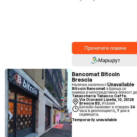
Прочетете повече
Маршрут
Bancomat Bitcoin
Brescia
Unavailable
Налична наличност:
Bitcoin Bancomat в Бреша се
намира в непосредствена близост д
Tabaccheria Tabacco Caffe.
Via Giovanni Lipella, 10, 25128
Brescia BS, Италия
Биткойн банкомат е отворен 24
часа в денонощието, 7 дни в
седмицата.
Temporarily unavailable