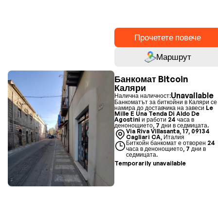
Прочетете повече
Маршрут
Банкомат Bitcoin
Каляри
Unavailable
Налична наличност:
Банкоматът за биткойни в Каляри се
намира до доставчика на завеси Le
Mille E Una Tenda Di Aldo De
Agostini и работи 24 часа в
денонощието, 7 дни в седмицата.
Via Riva Villasanta, 17, 09134
Cagliari CA, Италия
Биткойн банкомат е отворен 24
часа в денонощието, 7 дни в
седмицата.
Temporarily unavailable