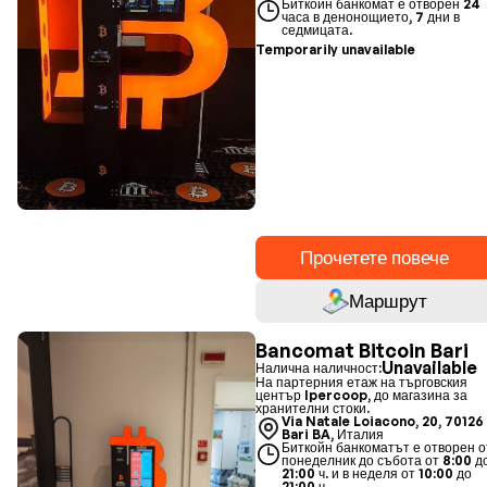
Биткойн банкомат е отворен 24
часа в денонощието, 7 дни в
седмицата.
Temporarily unavailable
Прочетете повече
Маршрут
Bancomat Bitcoin Bari
Unavailable
Налична наличност:
На партерния етаж на търговския
център Ipercoop, до магазина за
хранителни стоки.
Via Natale Loiacono, 20, 70126
Bari BA, Италия
Биткойн банкоматът е отворен о
понеделник до събота от 8:00 д
21:00 ч. и в неделя от 10:00 до
21:00 ч.