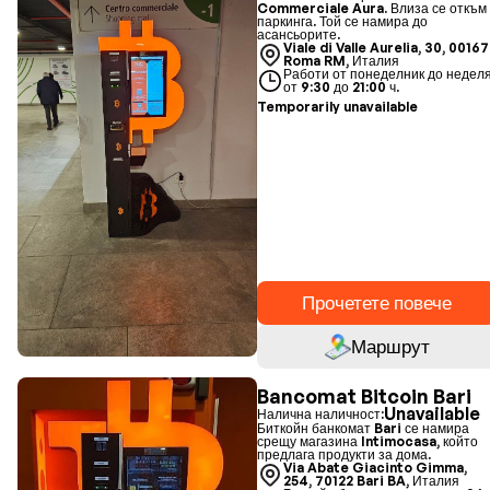
Commerciale Aura. Влиза се откъм
паркинга. Той се намира до
асансьорите.
Viale di Valle Aurelia, 30, 00167
Roma RM, Италия
Работи от понеделник до недел
от 9:30 до 21:00 ч.
Temporarily unavailable
Прочетете повече
Маршрут
Bancomat Bitcoin Bari
Unavailable
Налична наличност:
Биткойн банкомат Bari се намира
срещу магазина Intimocasa, който
предлага продукти за дома.
Via Abate Giacinto Gimma,
254, 70122 Bari BA, Италия